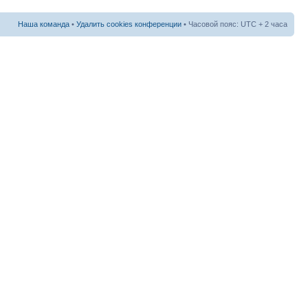
Наша команда
•
Удалить cookies конференции
• Часовой пояс: UTC + 2 часа