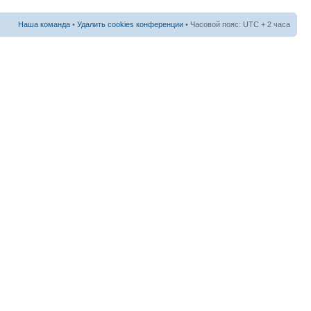
Наша команда
•
Удалить cookies конференции
• Часовой пояс: UTC + 2 часа