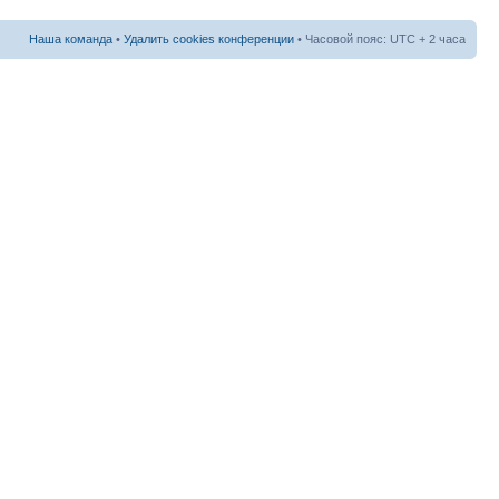
Наша команда
•
Удалить cookies конференции
• Часовой пояс: UTC + 2 часа