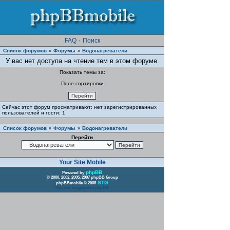
FAQ
·
Поиск
Список форумов
Форумы
Водонагреватели
»
»
У вас нет доступа на чтение тем в этом форуме.
Показать темы за:
Поле сортировки
Сейчас этот форум просматривают: нет зарегистрированных
пользователей и гости: 1
Список форумов
Форумы
Водонагреватели
»
»
Перейти
Your Site Mobile
phpBB
Powered by
© 2000, 2002, 2005, 2007 phpBB Group
STG
phpBBmobile © 2008
Русская поддержка phpBB