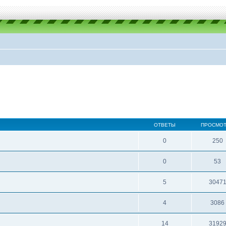
ОТВЕТЫ
ПРОСМО
0
250
0
53
5
3047
4
3086
14
3192