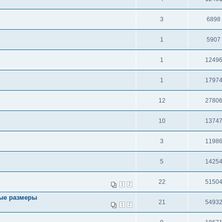
3
6898
1
5907
1
1249
1
1797
12
2780
10
1374
3
1198
5
1425
22
5150
1
2
ые размеры
21
5493
1
2