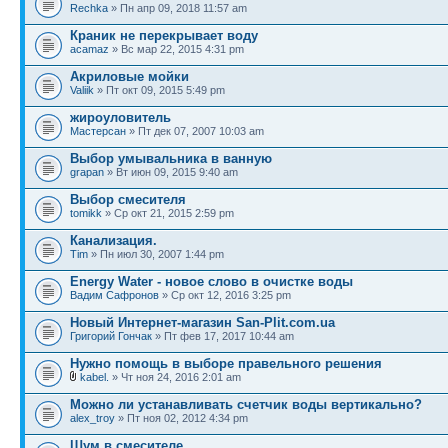
Rechka
» Пн апр 09, 2018 11:57 am
Краник не перекрывает воду
acamaz
» Вс мар 22, 2015 4:31 pm
Акриловые мойки
Valiik
» Пт окт 09, 2015 5:49 pm
жироуловитель
Мастерсан
» Пт дек 07, 2007 10:03 am
Выбор умывальника в ванную
grapan
» Вт июн 09, 2015 9:40 am
Выбор смесителя
tomikk
» Ср окт 21, 2015 2:59 pm
Канализация.
Tim
» Пн июл 30, 2007 1:44 pm
Energy Water - новое слово в очистке воды
Вадим Сафронов
» Ср окт 12, 2016 3:25 pm
Новый Интернет-магазин San-Plit.com.ua
Григорий Гончак
» Пт фев 17, 2017 10:44 am
Нужно помощь в выборе правельного решения
kabel.
» Чт ноя 24, 2016 2:01 am
Можно ли устанавливать счетчик воды вертикально?
alex_troy
» Пт ноя 02, 2012 4:34 pm
Шум в смесителе