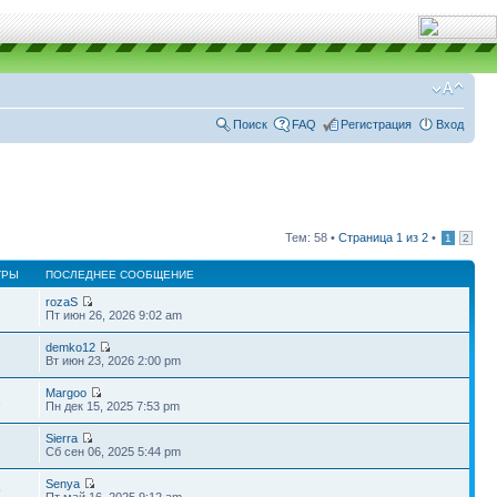
Поиск
FAQ
Регистрация
Вход
Тем: 58 •
Страница
1
из
2
•
1
2
ТРЫ
ПОСЛЕДНЕЕ СООБЩЕНИЕ
rozaS
Пт июн 26, 2026 9:02 am
demko12
Вт июн 23, 2026 2:00 pm
Margoo
1
Пн дек 15, 2025 7:53 pm
Sierra
Сб сен 06, 2025 5:44 pm
Senya
9
Пт май 16, 2025 9:12 am