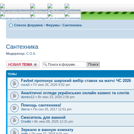
Список форумов
‹
Форумы
‹
Сантехника
Сантехника
Модератор:
С.О.К.
Новая тема
ТЕМЫ
Favbet пропонує широкий вибір ставок на матчі ЧС 2026
rozaS
» Пт июн 26, 2026 9:02 am
Аналітичні огляди українських онлайн казино та слотів
demko12
» Вт июн 23, 2026 2:00 pm
Помощь сантехника!
Sierra
» Пн сен 25, 2017 12:51 pm
Смеситель для ванной
Onellid
» Вс июн 08, 2025 12:31 pm
Зеркало в ванную комнату
Valiik
» Пт ноя 27, 2015 6:01 pm