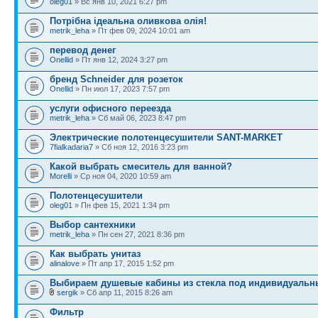
oleg01
» Вс янв 10, 2021 6:27 pm
Потрібна ідеальна оливкова олія!
metrik_leha
» Пт фев 09, 2024 10:01 am
перевод денег
Onellid
» Пт янв 12, 2024 3:27 pm
бренд Schneider для розеток
Onellid
» Пн июл 17, 2023 7:57 pm
услуги офисного переезда
metrik_leha
» Сб май 06, 2023 8:47 pm
Электрические полотенцесушители SANT-MARKET
7fialkadaria7
» Сб ноя 12, 2016 3:23 pm
Какой выбрать смеситель для ванной?
Morelli
» Ср ноя 04, 2020 10:59 am
Полотенцесушители
oleg01
» Пн фев 15, 2021 1:34 pm
Выбор сантехники
metrik_leha
» Пн сен 27, 2021 8:36 pm
Как выбрать унитаз
alinalove
» Пт апр 17, 2015 1:52 pm
Выбираем душевые кабины из стекла под индивидуальн
sergik
» Сб апр 11, 2015 8:26 am
Фильтр