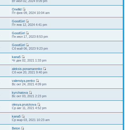
Вт июл 02, 2024 9:09 pm
Onellid
Пт фев 09, 2024 10:04 am
GoodGirl
Пт янв 12, 2024 4:41 pm
GoodGirl
6
Пн июл 17, 2023 8:53 pm
GoodGirl
4
Сб май 06, 2023 9:23 pm
kana5
6
Чт дек 02, 2021 1:33 pm
aleksis.ponamarenko
7
Сб ноя 20, 2021 9:40 pm
valensiya.penko
6
Вс окт 24, 2021 4:09 pm
kyrchatova
4
Вс окт 03, 2021 2:23 pm
olesya.prutckova
4
Ср авг 11, 2021 4:52 pm
kana5
2
Ср мар 03, 2021 10:23 am
Beton