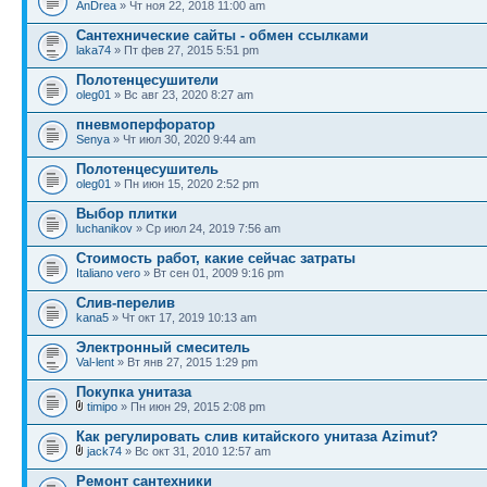
AnDrea
» Чт ноя 22, 2018 11:00 am
Сантехнические сайты - обмен ссылками
laka74
» Пт фев 27, 2015 5:51 pm
Полотенцесушители
oleg01
» Вс авг 23, 2020 8:27 am
пневмоперфоратор
Senya
» Чт июл 30, 2020 9:44 am
Полотенцесушитель
oleg01
» Пн июн 15, 2020 2:52 pm
Выбор плитки
luchanikov
» Ср июл 24, 2019 7:56 am
Стоимость работ, какие сейчас затраты
Italiano vero
» Вт сен 01, 2009 9:16 pm
Слив-перелив
kana5
» Чт окт 17, 2019 10:13 am
Электронный смеситель
Val-lent
» Вт янв 27, 2015 1:29 pm
Покупка унитаза
timipo
» Пн июн 29, 2015 2:08 pm
Как регулировать слив китайского унитаза Azimut?
jack74
» Вс окт 31, 2010 12:57 am
Ремонт сантехники