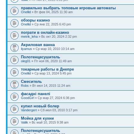
правильно выбрать топовые игровые автоматы
Onellid
» Вт фев 04, 2025 11:30 am
обзоры казино
Onellid
» Ср янв 22, 2025 6:43 pm
пограти в онлайн-казино
metrik_leha
» Вс окт 20, 2024 2:32 pm
Акриловая ванна
ilyamus
» Ср мар 10, 2010 10:14 am
Полотенцесушитель
oleg01
» Пт ноя 06, 2020 11:49 am
токарные работы в Днепре
Onellid
» Ср мар 13, 2024 5:45 pm
Смеситель
Robs
» Вт июл 14, 2015 11:24 am
фасадні панелі
GoodGirl
» Ср мар 27, 2024 6:36 pm
купил новый болер
Vandergert
» Сб июл 03, 2010 3:17 pm
Мойка для кухни
Valiik
» Вс май 10, 2015 9:38 am
Полотенцесушитель