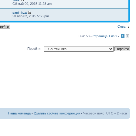
4
Сб май 09, 2015 11:28 am
sanimirza
7
Чт апр 02, 2015 5:56 pm
След.
Тем: 58 •
Страница
1
из
2
•
1
2
Перейти:
Наша команда
•
Удалить cookies конференции
• Часовой пояс: UTC + 2 часа