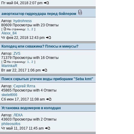
Пт май 04, 2018 2:07 pm
амортизатор гидроудара перед бойлером
Автор:
hydrohress
80609 Просмотры with 23 Ответы
[
На страницу:
1
,
2
]
Alexx_84
Чт фев 22, 2018 12:43 pm
Колодец или скважина? Плюсы и минусы?
Автор:
ZVS
71379 Просмотры with 16 Ответы
[
На страницу:
1
,
2
]
MarinkaR
Вт авг 22, 2017 1:06 pm
Поиск скрытых утечек воды приборами "Seba kmt"
Автор:
Сергей Ялта
45865 Просмотры with 4 Ответы
skelet666
Сб июн 17, 2017 11:08 am
Установка водомеров в колодцах
Автор:
ЛЕКА
43603 Просмотры with 2 Ответы
phileosofos
Чт май 11, 2017 11:45 am