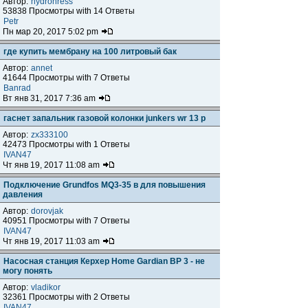
Автор:
hydrohress
53838 Просмотры with 14 Ответы
Petr
Пн мар 20, 2017 5:02 pm
где купить мембрану на 100 литровый бак
Автор:
annet
41644 Просмотры with 7 Ответы
Banrad
Вт янв 31, 2017 7:36 am
гаснет запальник газовой колонки junkers wr 13 р
Автор:
zx333100
42473 Просмотры with 1 Ответы
IVAN47
Чт янв 19, 2017 11:08 am
Подключение Grundfos MQ3-35 в для повышения
давления
Автор:
dorovjak
40951 Просмотры with 7 Ответы
IVAN47
Чт янв 19, 2017 11:03 am
Насосная станция Керхер Home Gardian BP 3 - не
могу понять
Автор:
vladikor
32361 Просмотры with 2 Ответы
IVAN47