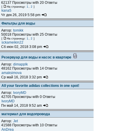
62137 Просмотры with 20 Ответы
[
На страницу:
1
,
2
]
kana5
Чт дек 26, 2019 5:58 pm
Фильтры для воды
Автор:
tomikk
50018 Просмотры with 25 Ответы
[
На страницу:
1
,
2
]
sckameikin22
Сб июн 02, 2018 3:08 pm
Резервуар для воды и насос в квартире
Автор:
dimapplk
48162 Просмотры with 14 Ответы
amaksimova
Ср май 16, 2018 3:32 pm
All your favorite adidas collections in one spot!
Автор:
IvoryMD
42705 Просмотры with 0 Ответы
IvoryMD
Пн май 14, 2018 9:52 am
материал для водопровода
Автор:
Jet
41588 Просмотры with 10 Ответы
AnDrea