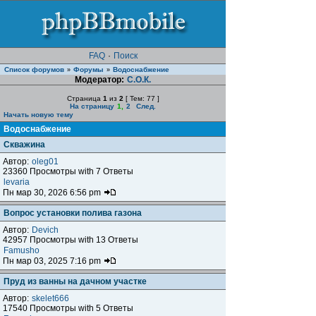
FAQ
·
Поиск
Список форумов
Форумы
Водоснабжение
»
»
Модератор:
С.О.К.
Страница
1
из
2
[ Тем: 77 ]
На страницу
1
,
2
След.
Начать новую тему
Водоснабжение
Скважина
Автор:
oleg01
23360 Просмотры with 7 Ответы
levaria
Пн мар 30, 2026 6:56 pm
Вопрос установки полива газона
Автор:
Devich
42957 Просмотры with 13 Ответы
Famusho
Пн мар 03, 2025 7:16 pm
Пруд из ванны на дачном участке
Автор:
skelet666
17540 Просмотры with 5 Ответы