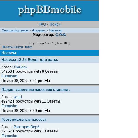
FAQ
·
Поиск
Список форумов
Форумы
Насосы
»
»
Модератор:
С.О.К.
Страница
1
из
1
[ Тем: 30 ]
Начать новую тему
Насосы
Насосы 12-24 Вольт для яхты.
Автор:
Любовь
54253 Просмотры with 8 Ответы
Famusho
Пн дек 08, 2025 7:41 pm
Падает давление насосной станции .
Автор:
wlad
49242 Просмотры with 11 Ответы
Famusho
Пн дек 08, 2025 7:39 pm
Геотермальные насосы
Автор:
ВикторияВерб
22667 Просмотры with 1 Ответы
Famusho