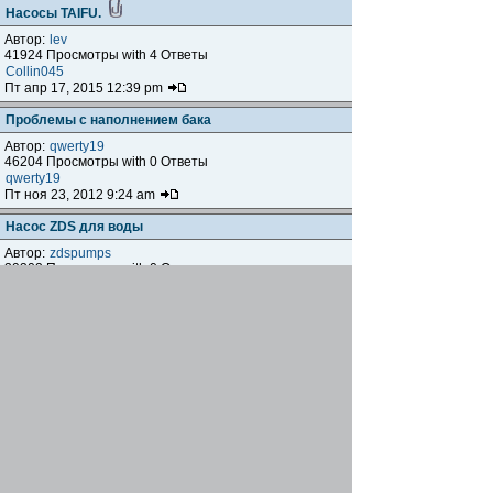
Насосы TAIFU.
Автор:
lev
41924 Просмотры with 4 Ответы
Collin045
Пт апр 17, 2015 12:39 pm
Проблемы с наполнением бака
Автор:
qwerty19
46204 Просмотры with 0 Ответы
qwerty19
Пт ноя 23, 2012 9:24 am
Насос ZDS для воды
Автор:
zdspumps
39303 Просмотры with 0 Ответы
zdspumps
Пн окт 31, 2011 5:16 pm
Насос Aquario AC 159
Автор:
viko
40187 Просмотры with 0 Ответы
viko
Чт фев 10, 2011 4:59 pm
PEDROLLO JCRm 15M/24
Автор:
gek_g
60539 Просмотры with 0 Ответы