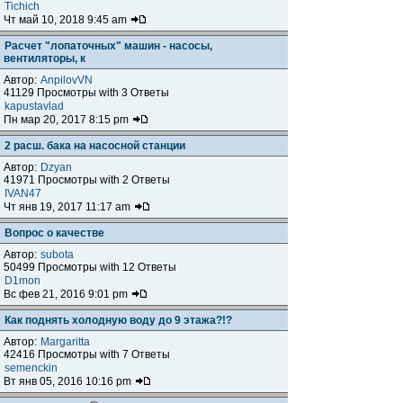
Tichich
Чт май 10, 2018 9:45 am
Расчет "лопаточных" машин - насосы,
вентиляторы, к
Автор:
AnpilovVN
41129 Просмотры with 3 Ответы
kapustavlad
Пн мар 20, 2017 8:15 pm
2 расш. бака на насосной станции
Автор:
Dzyan
41971 Просмотры with 2 Ответы
IVAN47
Чт янв 19, 2017 11:17 am
Вопрос о качестве
Автор:
subota
50499 Просмотры with 12 Ответы
D1mon
Вс фев 21, 2016 9:01 pm
Как поднять холодную воду до 9 этажа?!?
Автор:
Margaritta
42416 Просмотры with 7 Ответы
semenckin
Вт янв 05, 2016 10:16 pm