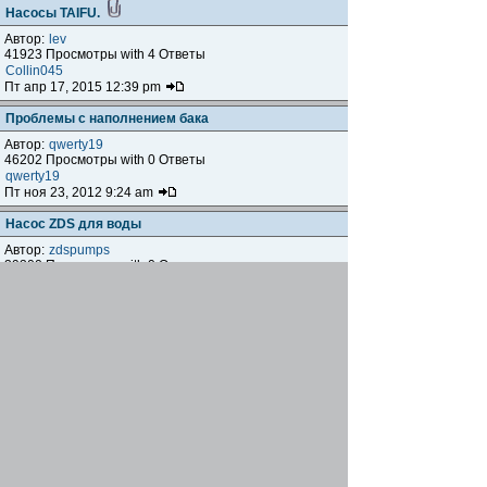
Насосы TAIFU.
Автор:
lev
41923 Просмотры with 4 Ответы
Collin045
Пт апр 17, 2015 12:39 pm
Проблемы с наполнением бака
Автор:
qwerty19
46202 Просмотры with 0 Ответы
qwerty19
Пт ноя 23, 2012 9:24 am
Насос ZDS для воды
Автор:
zdspumps
39300 Просмотры with 0 Ответы
zdspumps
Пн окт 31, 2011 5:16 pm
Насос Aquario AC 159
Автор:
viko
40185 Просмотры with 0 Ответы
viko
Чт фев 10, 2011 4:59 pm
PEDROLLO JCRm 15M/24
Автор:
gek_g
60537 Просмотры with 0 Ответы