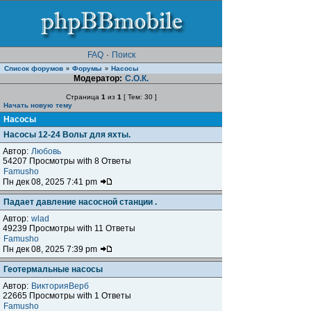
FAQ
·
Поиск
Список форумов
Форумы
Насосы
»
»
Модератор:
С.О.К.
Страница
1
из
1
[ Тем: 30 ]
Начать новую тему
Насосы
Насосы 12-24 Вольт для яхты.
Автор:
Любовь
54207 Просмотры with 8 Ответы
Famusho
Пн дек 08, 2025 7:41 pm
Падает давление насосной станции .
Автор:
wlad
49239 Просмотры with 11 Ответы
Famusho
Пн дек 08, 2025 7:39 pm
Геотермальные насосы
Автор:
ВикторияВерб
22665 Просмотры with 1 Ответы
Famusho