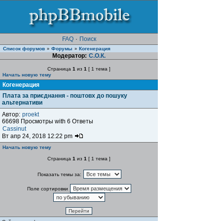
FAQ
·
Поиск
Список форумов
Форумы
Когенерация
»
»
Модератор:
С.О.К.
Страница
1
из
1
[ 1 тема ]
Начать новую тему
Когенерация
Плата за приєднання - поштовх до пошуку
альтернативи
Автор:
proekt
66698 Просмотры with 6 Ответы
Cassinut
Вт апр 24, 2018 12:22 pm
Начать новую тему
Страница
1
из
1
[ 1 тема ]
Показать темы за:
Поле сортировки