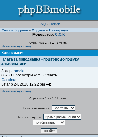
FAQ
·
Поиск
Список форумов
Форумы
Когенерация
»
»
Модератор:
С.О.К.
Страница
1
из
1
[ 1 тема ]
Начать новую тему
Когенерация
Плата за приєднання - поштовх до пошуку
альтернативи
Автор:
proekt
66700 Просмотры with 6 Ответы
Cassinut
Вт апр 24, 2018 12:22 pm
Начать новую тему
Страница
1
из
1
[ 1 тема ]
Показать темы за:
Поле сортировки