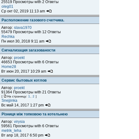
25519 Просмотры with 2 Ответы
oleg01
Ср окт 02, 2019 11:13 am
Расположение газового счетчика.
Автор:
slava1970
55479 Просмотры with 12 Ответы
Rechka
Пн июл 30, 2018 9:11 am
Сигнализация загазованости
Автор:
proekt
46653 Просмотры with 6 Ответы
Home28
Вт июн 20, 2017 10:29 am
Сервис бытовых котлов
Автор:
proekt
91364 Просмотры with 21 Ответы
[
На страницу:
1
,
2
]
Snejjinka
Вс май 14, 2017 1:27 pm
Різниця між топковою та котельнею
Автор:
virysia
59561 Просмотры with 6 Ответы
metrik_leha
Вт апр 18, 2017 6:50 pm