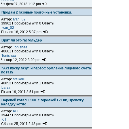
Чт фев 07, 2013 1:12 pm
Продам 2 газовые приточные установки.
Автор:
Ivan_82
39962 Просмотры with 0 Ответы
Ivan_82
Пн июн 18, 2012 5:37 pm
Врят ли это газгольдер
Автор:
Tonishaa
40661 Просмотры with 0 Ответы
Tonishaa
Чт апр 12, 2012 3:20 pm
"Акт пуску газу" и переоформление лицевого счета
по газу
Автор:
stalker0
40852 Просмотры with 1 Ответы
barsa
Пт авг 19, 2011 8:51 pm
Паровой котел Е1/9Г с горелкой Г-1.0к, Провожу
наладку котло
Автор:
KiT
39447 Просмотры with 0 Ответы
KiT
Сб июн 25, 2011 2:48 pm