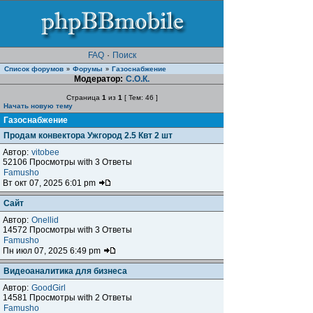
FAQ
·
Поиск
Список форумов
Форумы
Газоснабжение
»
»
Модератор:
С.О.К.
Страница
1
из
1
[ Тем: 46 ]
Начать новую тему
Газоснабжение
Продам конвектора Ужгород 2.5 Квт 2 шт
Автор:
vitobee
52106 Просмотры with 3 Ответы
Famusho
Вт окт 07, 2025 6:01 pm
Сайт
Автор:
Onellid
14572 Просмотры with 3 Ответы
Famusho
Пн июл 07, 2025 6:49 pm
Видеоаналитика для бизнеса
Автор:
GoodGirl
14581 Просмотры with 2 Ответы
Famusho