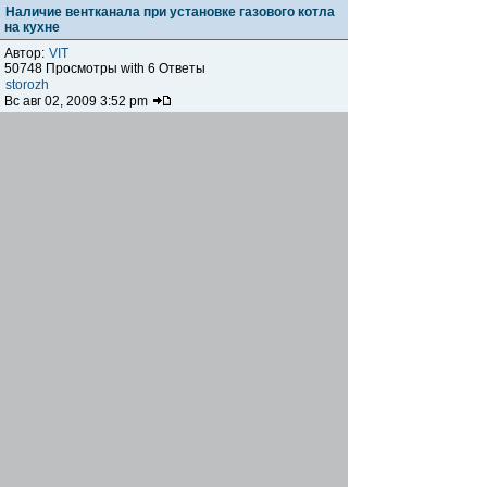
Наличие вентканала при установке газового котла
на кухне
Автор:
VIT
50748 Просмотры with 6 Ответы
storozh
Вс авг 02, 2009 3:52 pm
Расчет пропускной способности газовых труб
Автор:
Kaktus
117705 Просмотры with 16 Ответы
[
На страницу:
1
,
2
]
proekt
Вт дек 09, 2008 9:47 pm
Очень нужна помощь, вопрос по лицензии.
Автор:
Vitaliy
46089 Просмотры with 9 Ответы
proekt
Вт дек 02, 2008 10:21 pm
Нужна метода выбора газового счётчика
Автор:
proekt
42233 Просмотры with 2 Ответы
proekt-gaz
Чт дек 20, 2007 5:31 pm
Замена труб г/с в старом доме