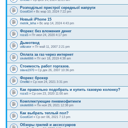
Розподільні пристрої середньої напруги
GoodGirl
» Вс мар 10, 2024 7:22 pm
Новый iPhone 15
metrik_leha
» Вс апр 14, 2024 4:43 pm
Форекс без вложения денег
rozaS
» Пт июл 24, 2020 4:17 pm
Дымотвод
utilizator
» Пт май 11, 2007 2:21 pm
Оплата за газ через интернет
skelet666
» Пт окт 18, 2019 4:38 am
Стоимость работ горгазов.
slava1970
» Ср дек 26, 2007 10:36 pm
Форекс брокер
Onellid
» Ср ноя 24, 2021 3:31 pm
Как правильно подобрать и купить газовую колонку?
rozaS
» Ср сен 23, 2020 11:00 am
Комплектующие пневмофитинги
skelet666
» Пн ноя 29, 2021 12:38 pm
Как выбрать теплый пол?
GoodGirl
» Ср окт 06, 2021 7:13 pm
Обзоры грилей и аксессуаров