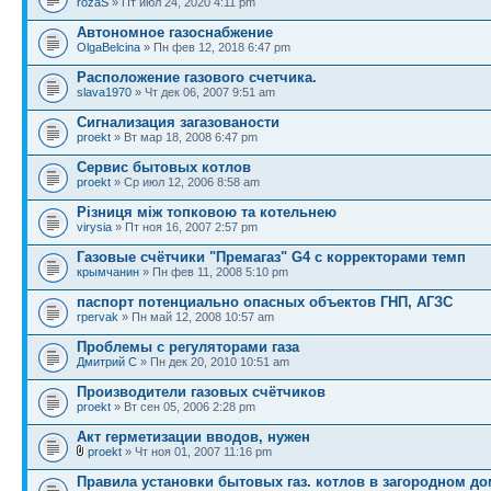
rozaS
» Пт июл 24, 2020 4:11 pm
Автономное газоснабжение
OlgaBelcina
» Пн фев 12, 2018 6:47 pm
Расположение газового счетчика.
slava1970
» Чт дек 06, 2007 9:51 am
Сигнализация загазованости
proekt
» Вт мар 18, 2008 6:47 pm
Сервис бытовых котлов
proekt
» Ср июл 12, 2006 8:58 am
Різниця між топковою та котельнею
virysia
» Пт ноя 16, 2007 2:57 pm
Газовые счётчики "Премагаз" G4 с корректорами темп
крымчанин
» Пн фев 11, 2008 5:10 pm
паспорт потенциально опасных объектов ГНП, АГЗС
rpervak
» Пн май 12, 2008 10:57 am
Проблемы с регуляторами газа
Дмитрий С
» Пн дек 20, 2010 10:51 am
Производители газовых счётчиков
proekt
» Вт сен 05, 2006 2:28 pm
Акт герметизации вводов, нужен
proekt
» Чт ноя 01, 2007 11:16 pm
Правила установки бытовых газ. котлов в загородном до