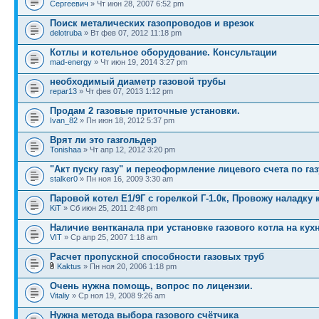
Сергеевич
» Чт июн 28, 2007 6:52 pm
Поиск металических газопроводов и врезок
delotruba
» Вт фев 07, 2012 11:18 pm
Котлы и котельное оборудование. Консультации
mad-energy
» Чт июн 19, 2014 3:27 pm
необходимый диаметр газовой трубы
repar13
» Чт фев 07, 2013 1:12 pm
Продам 2 газовые приточные установки.
Ivan_82
» Пн июн 18, 2012 5:37 pm
Врят ли это газгольдер
Tonishaa
» Чт апр 12, 2012 3:20 pm
"Акт пуску газу" и переоформление лицевого счета по газ
stalker0
» Пн ноя 16, 2009 3:30 am
Паровой котел Е1/9Г с горелкой Г-1.0к, Провожу наладку 
KiT
» Сб июн 25, 2011 2:48 pm
Наличие вентканала при установке газового котла на кух
VIT
» Ср апр 25, 2007 1:18 am
Расчет пропускной способности газовых труб
Kaktus
» Пн ноя 20, 2006 1:18 pm
Очень нужна помощь, вопрос по лицензии.
Vitaliy
» Ср ноя 19, 2008 9:26 am
Нужна метода выбора газового счётчика