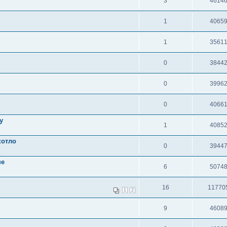
3
4614
1
4065
1
3561
0
3844
0
3996
0
4066
у
1
4085
котло
0
3944
не
6
5074
16
11770
1
2
9
4608