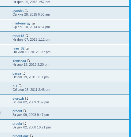
6
Чт фев 26, 2015 1:57 pm
ayesha
9
Ср янв 28, 2015 6:50 am
mad-energy
1
Ср сен 10, 2014 4:54 pm
repar13
2
Чт фев 07, 2013 1:12 pm
Ivan_82
2
Пн июн 18, 2012 5:37 pm
Tonishaa
1
Чт апр 12, 2012 3:20 pm
barsa
2
Пт авг 19, 2011 8:51 pm
KiT
7
Сб июн 25, 2011 2:48 pm
storozh
8
Вс авг 02, 2009 3:52 pm
proekt
5
Вт дек 09, 2008 9:47 pm
proekt
9
Вт дек 02, 2008 10:21 pm
proekt-gaz