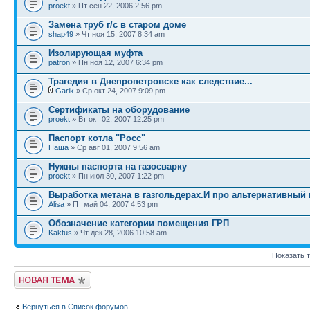
proekt
» Пт сен 22, 2006 2:56 pm
Замена труб г/с в старом доме
shap49
» Чт ноя 15, 2007 8:34 am
Изолирующая муфта
patron
» Пн ноя 12, 2007 6:34 pm
Трагедия в Днепропетровске как следствие...
Garik
» Ср окт 24, 2007 9:09 pm
Сертификаты на оборудование
proekt
» Вт окт 02, 2007 12:25 pm
Паспорт котла "Росс"
Паша
» Ср авг 01, 2007 9:56 am
Нужны паспорта на газосварку
proekt
» Пн июл 30, 2007 1:22 pm
Выработка метана в газгольдерах.И про альтернативный г
Alisa
» Пт май 04, 2007 4:53 pm
Обозначение категории помещения ГРП
Kaktus
» Чт дек 28, 2006 10:58 am
Показать 
Новая тема
Вернуться в Список форумов