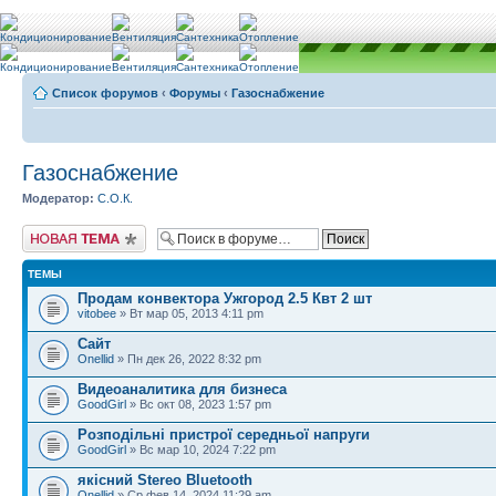
Список форумов
‹
Форумы
‹
Газоснабжение
Газоснабжение
Модератор:
С.О.К.
Новая тема
ТЕМЫ
Продам конвектора Ужгород 2.5 Квт 2 шт
vitobee
» Вт мар 05, 2013 4:11 pm
Сайт
Onellid
» Пн дек 26, 2022 8:32 pm
Видеоаналитика для бизнеса
GoodGirl
» Вс окт 08, 2023 1:57 pm
Розподільні пристрої середньої напруги
GoodGirl
» Вс мар 10, 2024 7:22 pm
якісний Stereo Bluetooth
Onellid
» Ср фев 14, 2024 11:29 am