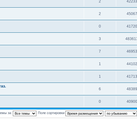
2
4223
2
4506
0
4172
3
48361
7
4695
1
4410
1
4171
аз.
6
4838
0
4090
темы за:
Поле сортировки