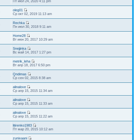
Пт июл 24, 2020 4:11 pm
oleg01
9
Ср окт 02, 2019 11:13 am
Rechka
9
Пн июл 30, 2018 9:11 am
Home28
3
Вт июн 20, 2017 10:29 am
Snejjinka
4
Вс май 14, 2017 1:27 pm
metrik_leha
1
Вт апр 18, 2017 6:50 pm
Qndimas
6
Ср сен 02, 2015 8:38 am
alinalove
6
Ср апр 15, 2015 11:34 am
alinalove
1
Ср апр 15, 2015 11:33 am
alinalove
5
Ср апр 15, 2015 11:22 am
litirenko1983
1
Пт мар 20, 2015 10:12 am
zunixaani