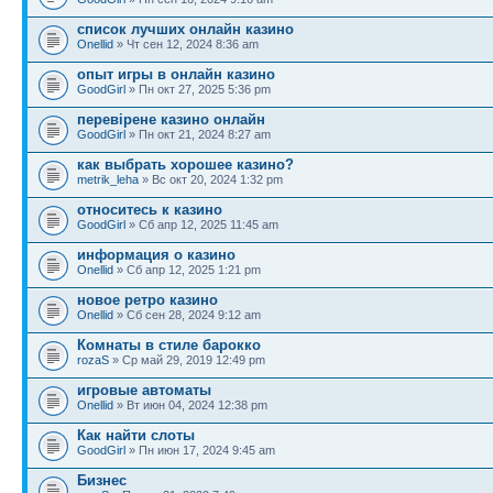
список лучших онлайн казино
Onellid
» Чт сен 12, 2024 8:36 am
опыт игры в онлайн казино
GoodGirl
» Пн окт 27, 2025 5:36 pm
перевірене казино онлайн
GoodGirl
» Пн окт 21, 2024 8:27 am
как выбрать хорошее казино?
metrik_leha
» Вс окт 20, 2024 1:32 pm
относитесь к казино
GoodGirl
» Сб апр 12, 2025 11:45 am
информация о казино
Onellid
» Сб апр 12, 2025 1:21 pm
новое ретро казино
Onellid
» Сб сен 28, 2024 9:12 am
Комнаты в стиле барокко
rozaS
» Ср май 29, 2019 12:49 pm
игровые автоматы
Onellid
» Вт июн 04, 2024 12:38 pm
Как найти слоты
GoodGirl
» Пн июн 17, 2024 9:45 am
Бизнес