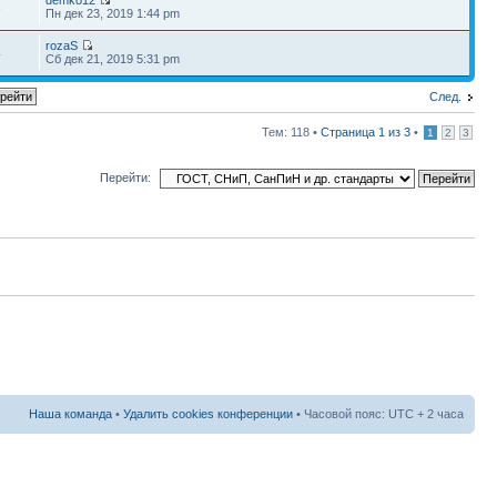
3
Пн дек 23, 2019 1:44 pm
rozaS
4
Сб дек 21, 2019 5:31 pm
След.
Тем: 118 •
Страница
1
из
3
•
1
2
3
Перейти:
Наша команда
•
Удалить cookies конференции
• Часовой пояс: UTC + 2 часа