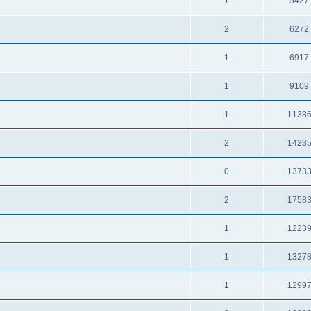
1
5427
2
6272
1
6917
1
9109
1
1138
2
1423
0
1373
2
1758
1
1223
1
1327
1
1299