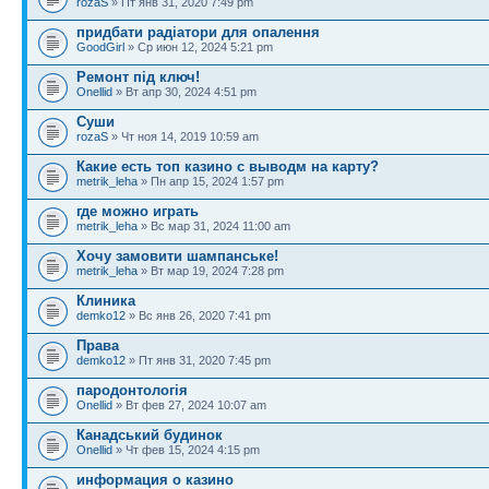
rozaS
» Пт янв 31, 2020 7:49 pm
придбати радіатори для опалення
GoodGirl
» Ср июн 12, 2024 5:21 pm
Ремонт під ключ!
Onellid
» Вт апр 30, 2024 4:51 pm
Суши
rozaS
» Чт ноя 14, 2019 10:59 am
Какие есть топ казино с выводм на карту?
metrik_leha
» Пн апр 15, 2024 1:57 pm
где можно играть
metrik_leha
» Вс мар 31, 2024 11:00 am
Хочу замовити шампанське!
metrik_leha
» Вт мар 19, 2024 7:28 pm
Клиника
demko12
» Вс янв 26, 2020 7:41 pm
Права
demko12
» Пт янв 31, 2020 7:45 pm
пародонтологія
Onellid
» Вт фев 27, 2024 10:07 am
Канадський будинок
Onellid
» Чт фев 15, 2024 4:15 pm
информация о казино