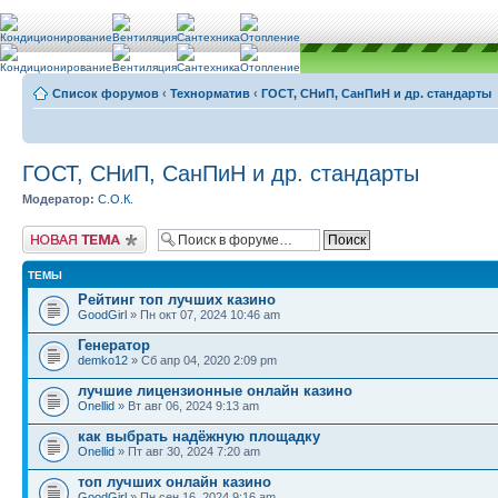
Список форумов
‹
Teхнорматив
‹
ГОСТ, СНиП, СанПиН и др. стандарты
ГОСТ, СНиП, СанПиН и др. стандарты
Модератор:
С.О.К.
Новая тема
ТЕМЫ
Рейтинг топ лучших казино
GoodGirl
» Пн окт 07, 2024 10:46 am
Генератор
demko12
» Сб апр 04, 2020 2:09 pm
лучшие лицензионные онлайн казино
Onellid
» Вт авг 06, 2024 9:13 am
как выбрать надёжную площадку
Onellid
» Пт авг 30, 2024 7:20 am
топ лучших онлайн казино
GoodGirl
» Пн сен 16, 2024 9:16 am