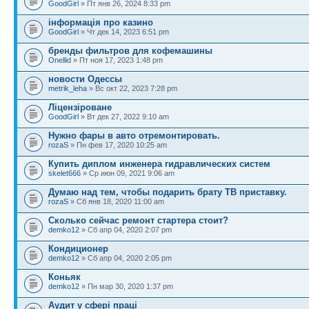
GoodGirl
» Пт янв 26, 2024 8:33 pm
інформація про казино
GoodGirl
» Чт дек 14, 2023 6:51 pm
бренды фильтров для кофемашины
Onellid
» Пт ноя 17, 2023 1:48 pm
новости Одессы
metrik_leha
» Вс окт 22, 2023 7:28 pm
Ліцензіроване
GoodGirl
» Вт дек 27, 2022 9:10 am
Нужно фары в авто отремонтировать.
rozaS
» Пн фев 17, 2020 10:25 am
Купить диплом инженера гидравлических систем
skelet666
» Ср июн 09, 2021 9:06 am
Думаю над тем, чтобы подарить брату ТВ приставку.
rozaS
» Сб янв 18, 2020 11:00 am
Сколько сейчас ремонт стартера стоит?
demko12
» Сб апр 04, 2020 2:07 pm
Кондиционер
demko12
» Сб апр 04, 2020 2:05 pm
Коньяк
demko12
» Пн мар 30, 2020 1:37 pm
Аудит у сфері праці