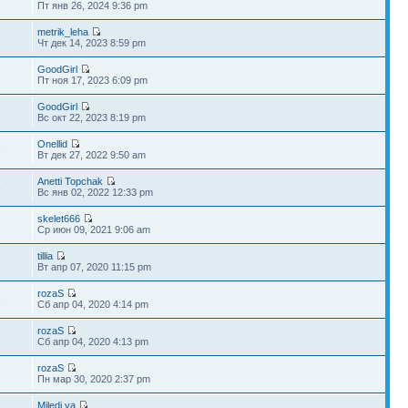
Пт янв 26, 2024 9:36 pm
metrik_leha
Чт дек 14, 2023 8:59 pm
GoodGirl
Пт ноя 17, 2023 6:09 pm
GoodGirl
Вс окт 22, 2023 8:19 pm
Onellid
6
Вт дек 27, 2022 9:50 am
Anetti Topchak
5
Вс янв 02, 2022 12:33 pm
skelet666
3
Ср июн 09, 2021 9:06 am
tillia
3
Вт апр 07, 2020 11:15 pm
rozaS
9
Сб апр 04, 2020 4:14 pm
rozaS
8
Сб апр 04, 2020 4:13 pm
rozaS
7
Пн мар 30, 2020 2:37 pm
Miledi.ya