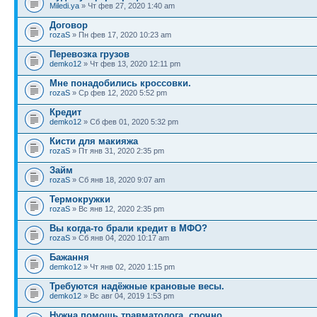
Miledi.ya
» Чт фев 27, 2020 1:40 am
Договор
rozaS
» Пн фев 17, 2020 10:23 am
Перевозка грузов
demko12
» Чт фев 13, 2020 12:11 pm
Мне понадобились кроссовки.
rozaS
» Ср фев 12, 2020 5:52 pm
Кредит
demko12
» Сб фев 01, 2020 5:32 pm
Кисти для макияжа
rozaS
» Пт янв 31, 2020 2:35 pm
Займ
rozaS
» Сб янв 18, 2020 9:07 am
Термокружки
rozaS
» Вс янв 12, 2020 2:35 pm
Вы когда-то брали кредит в МФО?
rozaS
» Сб янв 04, 2020 10:17 am
Бажання
demko12
» Чт янв 02, 2020 1:15 pm
Требуются надёжные крановые весы.
demko12
» Вс авг 04, 2019 1:53 pm
Нужна помощь травматолога, срочно.