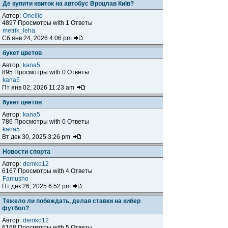
Де купити квиток на автобус Вроцлав Київ?
Автор:
Onellid
4897 Просмотры with 1 Ответы
metrik_leha
Сб янв 24, 2026 4:06 pm
букет цветов
Автор:
kana5
895 Просмотры with 0 Ответы
kana5
Пт янв 02, 2026 11:23 am
букет цветов
Автор:
kana5
786 Просмотры with 0 Ответы
kana5
Вт дек 30, 2025 3:26 pm
Новости спорта
Автор:
demko12
6167 Просмотры with 4 Ответы
Famusho
Пт дек 26, 2025 6:52 pm
Тяжело ли побеждать, делая ставки на кибер
футбол?
Автор:
demko12
6168 Просмотры with 5 Ответы