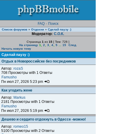
FAQ
·
Поиск
Список форумов
Отдохни
Сделай паузу :)
»
»
Модератор:
С.О.К.
Страница
1
из
15
[ Тем: 726 ]
На страницу
1
,
2
,
3
,
4
,
5
...
15
След.
Начать новую тему
Сделай паузу :)
Отдых в Новороссийске без посредников
Автор:
rozaS
708 Просмотры with 1 Ответы
Famusho
Пн июл 27, 2026 5:23 pm
Как угодить жене
Автор:
Markus
2181 Просмотры with 1 Ответы
Famusho
Пн июл 27, 2026 5:19 pm
Дешево и сердито отдохнуть в Одессе -можно!
Автор:
romeo15
5100 Просмотры with 2 Ответы