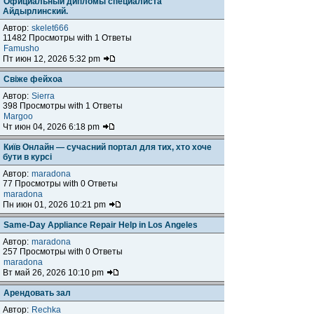
Официальный дипломы специалиста
Айдырлинский.
Автор:
skelet666
11482 Просмотры with 1 Ответы
Famusho
Пт июн 12, 2026 5:32 pm
Свіже фейхоа
Автор:
Sierra
398 Просмотры with 1 Ответы
Margoo
Чт июн 04, 2026 6:18 pm
Київ Онлайн — сучасний портал для тих, хто хоче
бути в курсі
Автор:
maradona
77 Просмотры with 0 Ответы
maradona
Пн июн 01, 2026 10:21 pm
Same-Day Appliance Repair Help in Los Angeles
Автор:
maradona
257 Просмотры with 0 Ответы
maradona
Вт май 26, 2026 10:10 pm
Арендовать зал
Автор:
Rechka