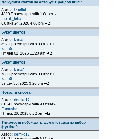
Де купити квиток на автобус Вроцлав Київ?
Автор:
Onellid
4899 Просмотры with 1 Ответы
metrik_leha
Сб янв 24, 2026 4:06 pm
букет цветов
Автор:
kana5
897 Просмотры with 0 Ответы
kana5
Пт янв 02, 2026 11:23 am
букет цветов
Автор:
kana5
788 Просмотры with 0 Ответы
kana5
Вт дек 30, 2025 3:26 pm
Новости спорта
Автор:
demko12
6169 Просмотры with 4 Ответы
Famusho
Пт дек 26, 2025 6:52 pm
Тяжело ли побеждать, делая ставки на кибер
футбол?
Автор:
demko12
6170 Просмотры with 5 Ответы