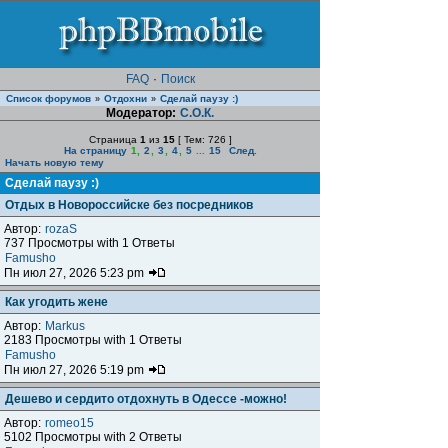
FAQ
·
Поиск
Список форумов
Отдохни
Сделай паузу :)
»
»
Модератор:
С.О.К.
Страница
1
из
15
[ Тем: 726 ]
На страницу
1
,
2
,
3
,
4
,
5
...
15
След.
Начать новую тему
Сделай паузу :)
Отдых в Новороссийске без посредников
Автор:
rozaS
737 Просмотры with 1 Ответы
Famusho
Пн июл 27, 2026 5:23 pm
Как угодить жене
Автор:
Markus
2183 Просмотры with 1 Ответы
Famusho
Пн июл 27, 2026 5:19 pm
Дешево и сердито отдохнуть в Одессе -можно!
Автор:
romeo15
5102 Просмотры with 2 Ответы