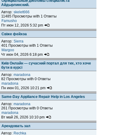
Официальный дипломы специалиста
Айдырлинский.
Автор:
skelet666
11485 Просмотры with 1 Ответы
Famusho
Пт июн 12, 2026 5:32 pm
Свіже фейхоа
Автор:
Sierra
401 Просмотры with 1 Ответы
Margoo
Чт июн 04, 2026 6:18 pm
Київ Онлайн — сучасний портал для тих, хто хоче
бути в курсі
Автор:
maradona
82 Просмотры with 0 Ответы
maradona
Пн июн 01, 2026 10:21 pm
Same-Day Appliance Repair Help in Los Angeles
Автор:
maradona
261 Просмотры with 0 Ответы
maradona
Вт май 26, 2026 10:10 pm
Арендовать зал
Автор:
Rechka