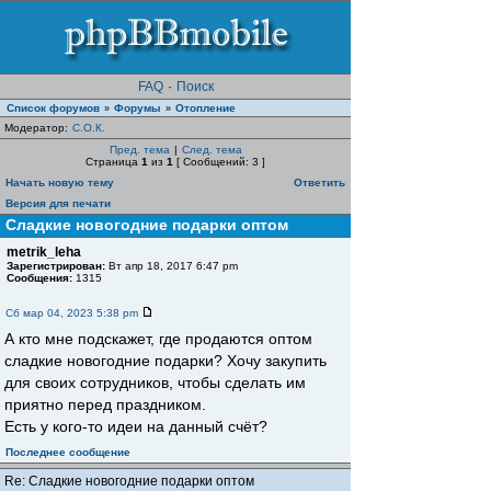
FAQ
·
Поиск
Список форумов
Форумы
Отопление
»
»
Модератор:
С.О.К.
Пред. тема
|
След. тема
Страница
1
из
1
[ Сообщений: 3 ]
Начать новую тему
Ответить
Версия для печати
Сладкие новогодние подарки оптом
metrik_leha
Зарегистрирован:
Вт апр 18, 2017 6:47 pm
Сообщения:
1315
Сб мар 04, 2023 5:38 pm
А кто мне подскажет, где продаются оптом
сладкие новогодние подарки? Хочу закупить
для своих сотрудников, чтобы сделать им
приятно перед праздником.
Есть у кого-то идеи на данный счёт?
Последнее сообщение
Re: Сладкие новогодние подарки оптом