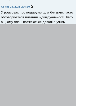
Ср мар 25, 2026 9:06 am
У розмовах про подарунки для близьких часто
обговорюється питання індивідуальності. Квіти
в цьому плані вважаються доволі гнучким
варіантом, адже можна підібрати щось під
конкретний смак. У таких темах інколи
згадують
Камелия
як приклад магазину, де
асортимент дозволяє обирати між різними
стилями та форматами букетів.
Вернуться к началу
Начать новую тему
Ответить
Страница
1
из
1
[ Сообщений: 3 ]
Пред. тема
|
След. тема
Сейчас этот форум просматривают: нет зарегистрированных
пользователей и гости: 2
Список форумов
Форумы
Отопление
»
»
Найти
Перейти
Your Site Mobile