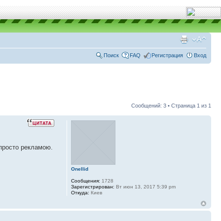
Поиск
FAQ
Регистрация
Вход
Сообщений: 3 • Страница
1
из
1
 просто рекламою.
Onellid
Сообщения:
1728
Зарегистрирован:
Вт июн 13, 2017 5:39 pm
Откуда:
Киев