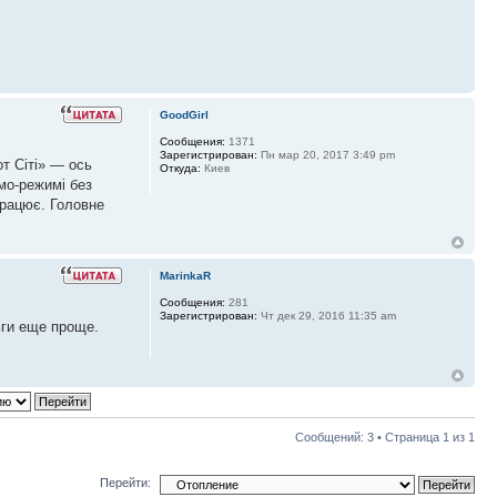
GoodGirl
Сообщения:
1371
Зарегистрирован:
Пн мар 20, 2017 3:49 pm
от Сіті» — ось
Откуда:
Киев
емо-режимі без
працює. Головне
MarinkaR
Сообщения:
281
Зарегистрирован:
Чт дек 29, 2016 11:35 am
ьги еще проще.
Сообщений: 3 • Страница
1
из
1
Перейти: