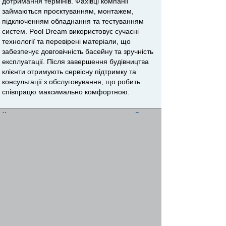
дотримання термінів. Фахівці компанії
займаються проєктуванням, монтажем,
підключенням обладнання та тестуванням
систем. Pool Dream використовує сучасні
технології та перевірені матеріали, що
забезпечує довговічність басейну та зручність
експлуатації. Після завершення будівництва
клієнти отримують сервісну підтримку та
консультації з обслуговування, що робить
співпрацю максимально комфортною.
Начать новую тему
Ответить
Страница
1
из
1
[ 1 сообщение ]
Пред. тема
|
След. тема
Сейчас этот форум просматривают: нет зарегистрированных
пользователей и гости: 1
Список форумов
Форумы
Отопление
»
»
Найти
Перейти
Your Site Mobile
phpBB
Powered by