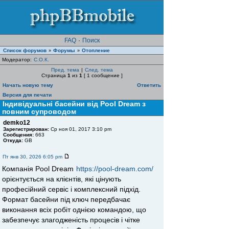
FAQ
·
Поиск
Список форумов
Форумы
Отопление
»
»
Модератор:
С.О.К.
Пред. тема
|
След. тема
Страница
1
из
1
[ 1 сообщение ]
Начать новую тему
Ответить
Версия для печати
Індивідуальні басейни від Pool Dream з
повним супроводом
demko12
Зарегистрирован:
Ср ноя 01, 2017 3:10 pm
Сообщения:
663
Откуда:
GB
Пт янв 30, 2026 6:05 pm
Компанія Pool Dream
https://pool-dream.com/
орієнтується на клієнтів, які цінують
професійний сервіс і комплексний підхід.
Формат басейни під ключ передбачає
виконання всіх робіт однією командою, що
забезпечує злагодженість процесів і чітке