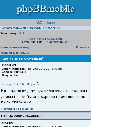
FAQ
·
Поиск
Список форумов
Форумы
Отопление
»
»
Модератор:
С.О.К.
Пред. тема
|
След. тема
Страница
1
из
1
[ Сообщений: 2 ]
Начать новую тему
Ответить
Версия для печати
Где купить саженцы?
GoodGirl
Зарегистрирован:
Пн мар 20, 2017 3:49 pm
Сообщения:
1371
Откуда:
Киев
Вс мар 29, 2026 5:39 pm
Кто подскажет, где лучше заказывать саженцы
деревьев, чтобы они хорошо прижились и не
были слабыми?
Последнее сообщение
Re: Где купить саженцы?
Onellid
Зарегистрирован:
Вт июн 13, 2017 5:39 pm