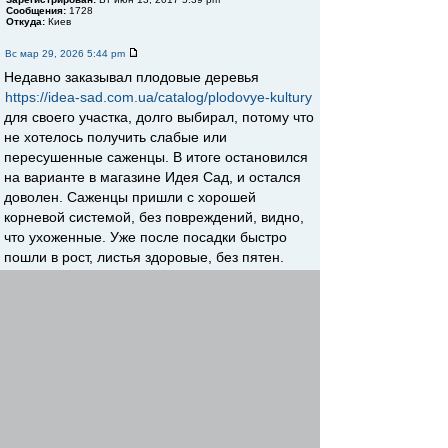
Сообщения:
1728
Откуда:
Киев
Вс мар 29, 2026 5:44 pm
Недавно заказывал плодовые деревья
https://idea-sad.com.ua/catalog/plodovye-kultury
для своего участка, долго выбирал, потому что
не хотелось получить слабые или
пересушенные саженцы. В итоге остановился
на варианте в магазине Идея Сад, и остался
доволен. Саженцы пришли с хорошей
корневой системой, без повреждений, видно,
что ухоженные. Уже после посадки быстро
пошли в рост, листья здоровые, без пятен.
Вернуться к началу
Начать новую тему
Ответить
Страница
1
из
1
[ Сообщений: 2 ]
Пред. тема
|
След. тема
Сейчас этот форум просматривают:
Google [Bot]
и гости: 1
Список форумов
Форумы
Отопление
»
»
Найти
Перейти