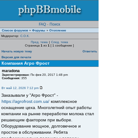
FAQ
·
Поиск
Список форумов
Форумы
Отопление
»
»
Модератор:
С.О.К.
Пред. тема
|
След. тема
Страница
1
из
1
[ 1 сообщение ]
Начать новую тему
Ответить
Версия для печати
Компания Агро Фрост
maradona
Зарегистрирован:
Пн фев 20, 2017 1:48 pm
Сообщения:
355
Вт май 12, 2026 7:12 pm
Заказывали у "Агро Фрост" -
https://agrofrost.com.ua/
комплексное
оснащение цеха. Многолетний опыт работы
компании на рынке переработки молока стал
решающим фактором при выборе.
Оборудование мощное, долговечное и
простое в обслуживании. Ребята