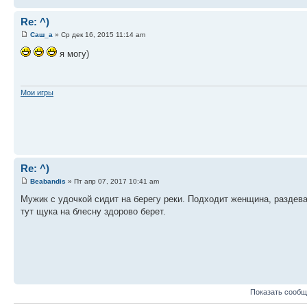
Re: ^)
Саш_а
» Ср дек 16, 2015 11:14 am
я могу)
Мои игры
Re: ^)
Beabandis
» Пт апр 07, 2017 10:41 am
Мужик с удочкой сидит на берегу реки. Подходит женщина, раздевае
тут щука на блесну здорово берет.
Показать сообщ