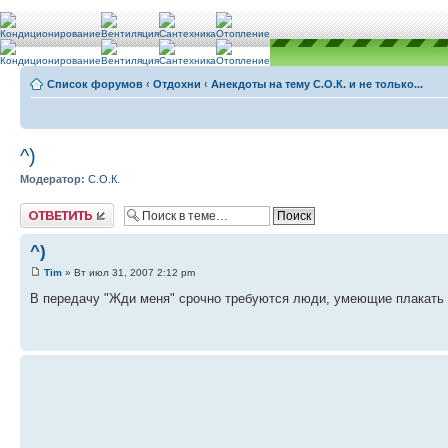
Список форумов
‹
Отдохни
‹
Анекдоты на тему С.О.К. и не только...
^)
Модератор:
С.О.К.
Ответить
^)
Tim
» Вт июл 31, 2007 2:12 pm
В передачу "Жди меня" срочно требуются люди, умеющие плакать