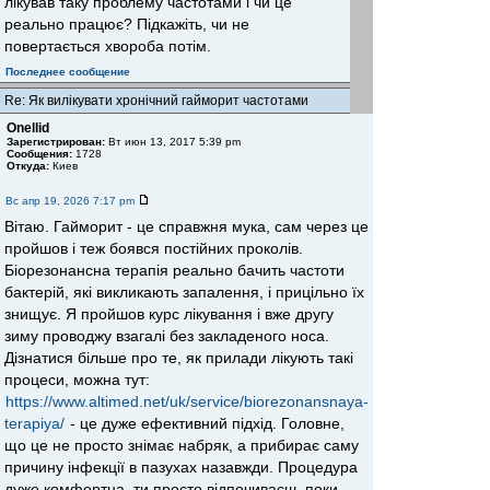
лікував таку проблему частотами і чи це
реально працює? Підкажіть, чи не
повертається хвороба потім.
Последнее сообщение
Re: Як вилікувати хронічний гайморит частотами
Onellid
Зарегистрирован:
Вт июн 13, 2017 5:39 pm
Сообщения:
1728
Откуда:
Киев
Вс апр 19, 2026 7:17 pm
Вітаю. Гайморит - це справжня мука, сам через це
пройшов і теж боявся постійних проколів.
Біорезонансна терапія реально бачить частоти
бактерій, які викликають запалення, і прицільно їх
знищує. Я пройшов курс лікування і вже другу
зиму проводжу взагалі без закладеного носа.
Дізнатися більше про те, як прилади лікують такі
процеси, можна тут:
https://www.altimed.net/uk/service/biorezonansnaya-
terapiya/
- це дуже ефективний підхід. Головне,
що це не просто знімає набряк, а прибирає саму
причину інфекції в пазухах назавжди. Процедура
дуже комфортна, ти просто відпочиваєш, поки