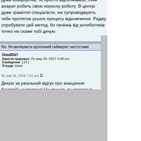
апарат робить свою корисну роботу. В центрі
дуже грамотні спеціалісти, які супроводжують
тебе протягом усього процесу відновлення. Раджу
спробувати цей метод, бо печінка від антибіотиків
точно не скаже тобі дякую.
Re: Як вилікувати хронічний гайморит частотами
GoodGirl
Зарегистрирован:
Пн мар 20, 2017 3:49 pm
Сообщения:
1371
Откуда:
Киев
Вс апр 19, 2026 7:22 pm
Дякую за реальний відгук про знищення
бактерій частотами! Це звучить як справжня
альтернатива проколам та нескінченним лікам.
Обов'язково прочитаю статтю за посиланням і
запишуся на прийом до фахівців.
Вернуться к началу
Начать новую тему
Ответить
Страница
1
из
1
[ Сообщений: 3 ]
Пред. тема
|
След. тема