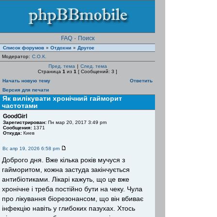
FAQ
·
Поиск
Список форумов
Отдохни
Другое
»
»
Модератор:
С.О.К.
Пред. тема
|
След. тема
Страница
1
из
1
[ Сообщений: 3 ]
Начать новую тему
Ответить
Версия для печати
Як вилікувати хронічний гайморит
частотами
GoodGirl
Зарегистрирован:
Пн мар 20, 2017 3:49 pm
Сообщения:
1371
Откуда:
Киев
Вс апр 19, 2026 6:58 pm
Доброго дня. Вже кілька років мучуся з
гайморитом, кожна застуда закінчується
антибіотиками. Лікарі кажуть, що це вже
хронічне і треба постійно бути на чеку. Чула
про лікування біорезонансом, що він вбиває
інфекцію навіть у глибоких пазухах. Хтось