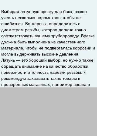
Выбирая латунную врезку для бака, важно
учесть несколько параметров, чтобы не
ошибиться. Во-первых, определитесь с
диаметром резьбы, которая должна точно
соответствовать вашему трубопроводу. Врезка
должна быть выполнена из качественного
материала, чтобы не подвергалась коррозии и
могла выдерживать высокие давления.
Латунь — это хороший выбор, но нужно также
обращать внимание на качество обработки
поверхности и точность нарезки резьбы. Я
рекомендую заказывать такие товары в
проверенных магазинах, например врезка в
бак латунная
https://poliv-
service.kiev.ua/g112963356-vrezki-bak
здесь,
где представлен широкий ассортимент врезок,
а также можно получить консультации
специалистов. Здесь можно подобрать не
только врезку, но и целые комплекты для
системы полива: насосы, крапельный полив,
контроллеры и дождеватели. Магазин