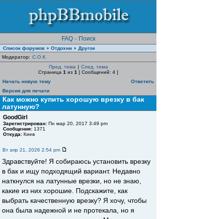
FAQ
·
Поиск
Список форумов
Отдохни
Другое
»
»
Модератор:
С.О.К.
Пред. тема
|
След. тема
Страница
1
из
1
[ Сообщений: 4 ]
Начать новую тему
Ответить
Версия для печати
Как можно купить хорошую врезку в бак
латунную?
GoodGirl
Зарегистрирован:
Пн мар 20, 2017 3:49 pm
Сообщения:
1371
Откуда:
Киев
Вт апр 21, 2026 2:54 pm
Здравствуйте! Я собираюсь установить врезку
в бак и ищу подходящий вариант. Недавно
наткнулся на латунные врезки, но не знаю,
какие из них хорошие. Подскажите, как
выбрать качественную врезку? Я хочу, чтобы
она была надежной и не протекала, но я