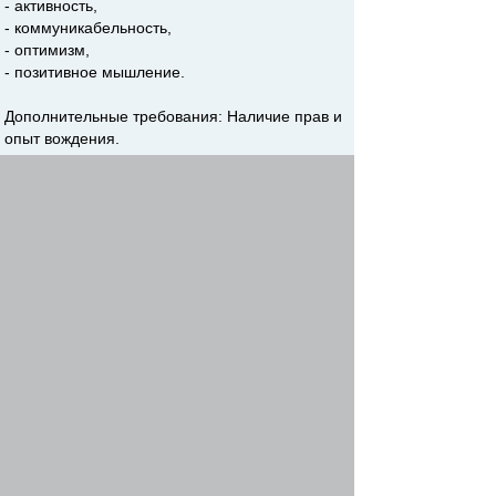
- активность,
- коммуникабельность,
- оптимизм,
- позитивное мышление.
Дополнительные требования: Наличие прав и
опыт вождения.
Компенсации: мобильная связь.
Условия работы: ставка USD – по результатам
собеседования, + процент от продаж - по
результатам собеседования.
Координаты для резюме:
dsv2005@bigmir.net
,
Gondor2006@ukr.net
Виталий
Зарегистрирован:
Сб мар 17, 2007 9:05 am
Сообщения:
11
Откуда:
Харьков
Вс апр 27, 2008 2:32 pm