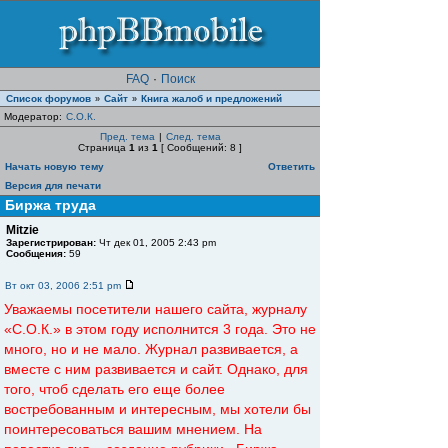
FAQ
·
Поиск
Список форумов
Сайт
Книга жалоб и предложений
»
»
Модератор:
С.О.К.
Пред. тема
|
След. тема
Страница
1
из
1
[ Сообщений: 8 ]
Начать новую тему
Ответить
Версия для печати
Биржа труда
Mitzie
Зарегистрирован:
Чт дек 01, 2005 2:43 pm
Сообщения:
59
Вт окт 03, 2006 2:51 pm
Уважаемы посетители нашего сайта, журналу
«С.О.К.» в этом году исполнится 3 года. Это не
много, но и не мало. Журнал развивается, а
вместе с ним развивается и сайт. Однако, для
того, чтоб сделать его еще более
востребованным и интересным, мы хотели бы
поинтересоваться вашим мнением. На