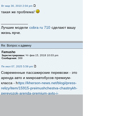
Вт мар 30, 2010 2:04 pm
такая же проблема!
_____________
Лучшие модели
cobra ru 710
сделают вашу
жизнь ярче.
Re: Вопрос к админу
Famusho
Зарегистрирован:
Чт фев 15, 2018 10:03 pm
Сообщения:
369
Пн июл 07, 2025 5:59 pm
Современные пассажирские перевозки - это
аренда авто и микроавтобусов премиум-
класса - h
ttps://kherson-news.net/blogi/press-
relizy/item/15915-preimushchestva-chastnykh-
perevozok-arenda-premium-avto-i-
mikroavtobusov.html
Вернуться к началу
Начать новую тему
Ответить
На страницу
Пред.
1
,
2