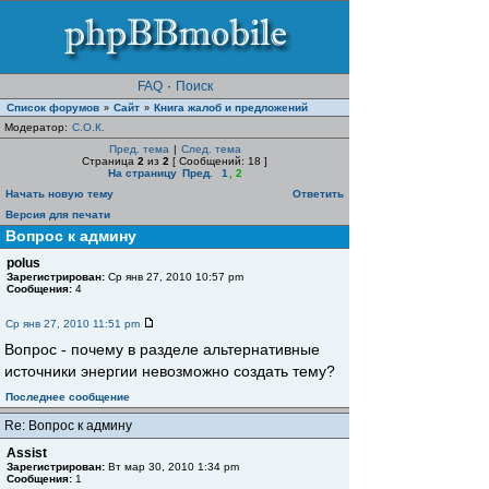
FAQ
·
Поиск
Список форумов
Сайт
Книга жалоб и предложений
»
»
Модератор:
С.О.К.
Пред. тема
|
След. тема
Страница
2
из
2
[ Сообщений: 18 ]
На страницу
Пред.
1
,
2
Начать новую тему
Ответить
Версия для печати
Вопрос к админу
polus
Зарегистрирован:
Ср янв 27, 2010 10:57 pm
Сообщения:
4
Ср янв 27, 2010 11:51 pm
Вопрос - почему в разделе альтернативные
источники энергии невозможно создать тему?
Последнее сообщение
Re: Вопрос к админу
Assist
Зарегистрирован:
Вт мар 30, 2010 1:34 pm
Сообщения:
1