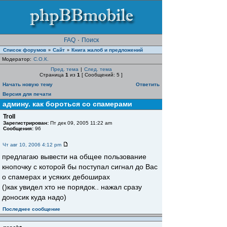
FAQ
·
Поиск
Список форумов
Сайт
Книга жалоб и предложений
»
»
Модератор:
С.О.К.
Пред. тема
|
След. тема
Страница
1
из
1
[ Сообщений: 5 ]
Начать новую тему
Ответить
Версия для печати
админу. как бороться со спамерами
Troll
Зарегистрирован:
Пт дек 09, 2005 11:22 am
Сообщения:
96
Чт авг 10, 2006 4:12 pm
предлагаю вывести на общее пользование
кнопочку с которой бы поступал сигнал до Вас
о спамерах и усяких дебоширах
()как увидел хто не порядок.. нажал сразу
доносик куда надо)
Последнее сообщение