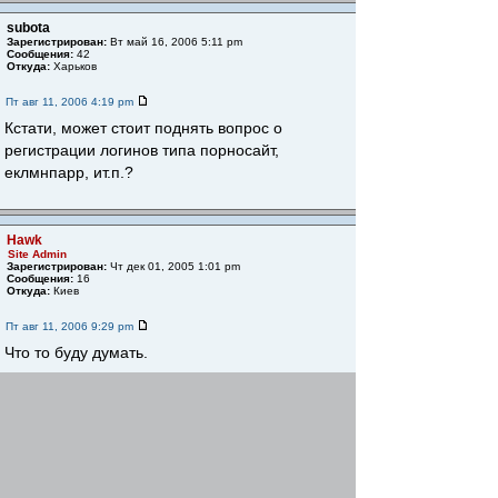
subota
Зарегистрирован:
Вт май 16, 2006 5:11 pm
Сообщения:
42
Откуда:
Харьков
Пт авг 11, 2006 4:19 pm
Кстати, может стоит поднять вопрос о
регистрации логинов типа порносайт,
еклмнпарр, ит.п.?
Hawk
Site Admin
Зарегистрирован:
Чт дек 01, 2005 1:01 pm
Сообщения:
16
Откуда:
Киев
Пт авг 11, 2006 9:29 pm
Что то буду думать.
subota писал(а)
Кстати, может стоит поднять вопрос о
регистрации логинов типа порносайт,
еклмнпарр, ит.п.?