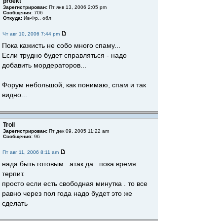
proekt
Зарегистрирован:
Пт янв 13, 2006 2:05 pm
Сообщения:
706
Откуда:
Ив-Фр., обл
Чт авг 10, 2006 7:44 pm
Пока кажисть не собо много спаму...
Если трудно будет справляться - надо
добавить мордераторов...
Форум небольшой, как понимаю, спам и так
видно...
Troll
Зарегистрирован:
Пт дек 09, 2005 11:22 am
Сообщения:
96
Пт авг 11, 2006 8:11 am
нада быть готовым.. атак да.. пока время
терпит.
просто если есть свободная минутка . то все
равно через пол года надо будет это же
сделать