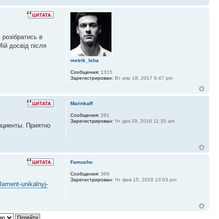
 розібратись в
Мій досвід після
metrik_leha
Сообщения:
1315
Зарегистрирован:
Вт апр 18, 2017 6:47 pm
MarinkaR
Сообщения:
281
Зарегистрирован:
Чт дек 29, 2016 11:35 am
ициенты. Приятно
Famusho
Сообщения:
369
Зарегистрирован:
Чт фев 15, 2018 10:03 pm
lament-unikalnyj-