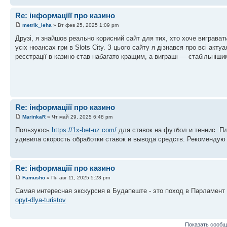
Re: інформаціїї про казино
metrik_leha
» Вт фев 25, 2025 1:09 pm
Друзі, я знайшов реально корисний сайт для тих, хто хоче виграва
усіх нюансах гри в Slots City. З цього сайту я дізнався про всі акт
реєстрації в казино став набагато кращим, а виграші — стабільніши
Re: інформаціїї про казино
MarinkaR
» Чт май 29, 2025 6:48 pm
Пользуюсь
https://1x-bet-uz.com/
для ставок на футбол и теннис. П
удивила скорость обработки ставок и вывода средств. Рекомендую 
Re: інформаціїї про казино
Famusho
» Пн авг 11, 2025 5:28 pm
Самая интересная экскурсия в Будапеште - это поход в Парламент
opyt-dlya-turistov
Показать сообщ