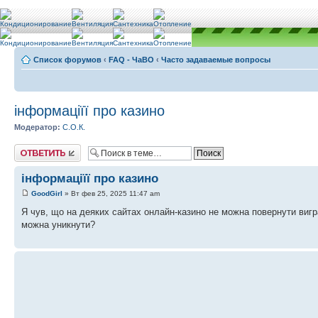
Список форумов
‹
FAQ - ЧаВО
‹
Часто задаваемые вопросы
інформаціїї про казино
Модератор:
С.О.К.
Ответить
інформаціїї про казино
GoodGirl
» Вт фев 25, 2025 11:47 am
Я чув, що на деяких сайтах онлайн-казино не можна повернути вигра
можна уникнути?