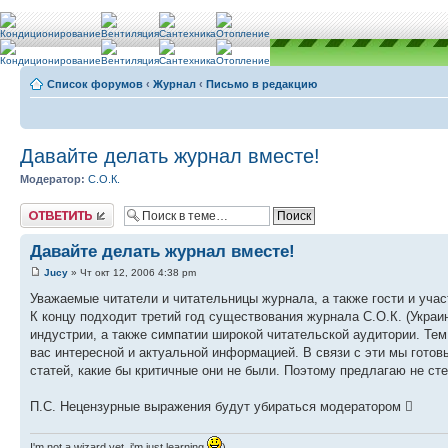
Список форумов
‹
Журнал
‹
Письмо в редакцию
Давайте делать журнал вместе!
Модератор:
С.О.К.
Ответить
Давайте делать журнал вместе!
Jucy
» Чт окт 12, 2006 4:38 pm
Уважаемые читатели и читательницы журнала, а также гости и уча
К концу подходит третий год существования журнала С.О.К. (Украи
индустрии, а также симпатии широкой читательской аудитории. Тем
вас интересной и актуальной информацией. В связи с эти мы гото
статей, какие бы критичные они не были. Поэтому предлагаю не с
П.С. Нецензурные выражения будут убираться модератором 
I'm not a wizard yet, i'm just learning
)