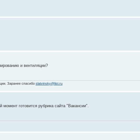
нированию и вентиляции?
яции. Заранее спасибо
slatvinsky@list.ru
 момент готовится рубрика сайта "Вакансии".