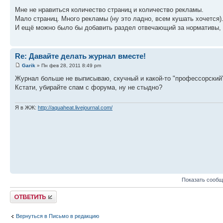
Мне не нравиться количество страниц и количество рекламы.
Мало страниц. Много рекламы (ну это ладно, всем кушать хочется).
И ещё можно было бы добавить раздел отвечающий за нормативы, т
Re: Давайте делать журнал вместе!
Garik
» Пн фев 28, 2011 8:49 pm
Журнал больше не выписываю, скучный и какой-то "профессорский"
Кстати, убирайте спам с форума, ну не стыдно?
Я в ЖЖ:
http://aquaheat.livejournal.com/
Показать сообщ
Ответить
Вернуться в Письмо в редакцию