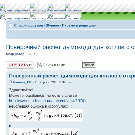
Список форумов
‹
Журнал
‹
Письмо в редакцию
Поверочный расчет дымохода для котлов с о
Модератор:
С.О.К.
Ответить
Поверочный расчет дымохода для котлов с откры
Ramzes_XIII
» Вт апр 22, 2008 3:36 pm
Здраствуйте!
Может я ошибаюсь, но есть в статье
http://www.c-o-k.com.ua/content/view/197/0/
небольшая ошибка в формулах:
и