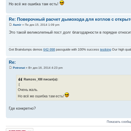
Но всё же ошибка там есть!
Re: Поверочный расчет дымохода для котлов с открыт
Aamir
» Пн дек 15, 2014 1:09 pm
Это такой великолепный пост долг благодарности в порядке относит
Get Braindumps demos
642-998
passguide with 100% success
testking
Our high qual
Re:
Potronat
» Вт дек 16, 2014 4:23 pm
Ramzes_XIII писал(а):
:(
Очень жаль.
Но всё же ошибка там есть!
Где конкретно?
Показать сообщ
Ответить