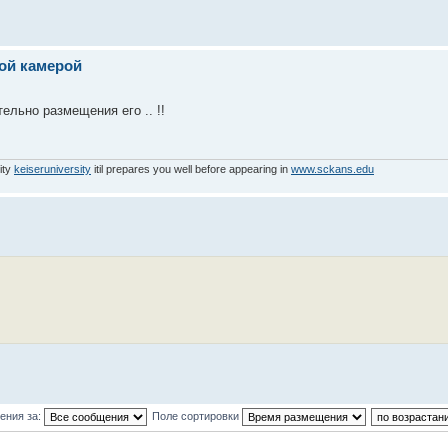
ой камерой
ельно размещения его .. !!
ity
keiseruniversity
itil prepares you well before appearing in
www.sckans.edu
ения за:
Поле сортировки