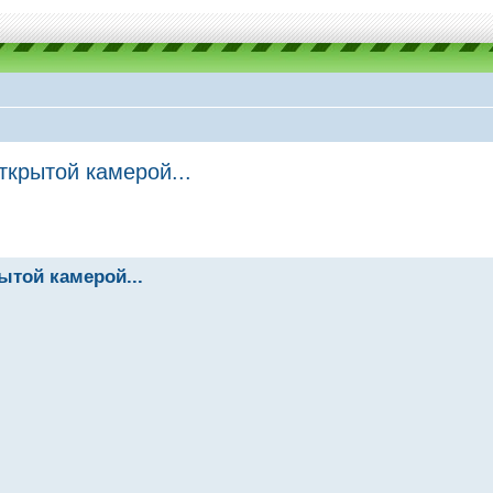
ткрытой камерой...
той камерой...