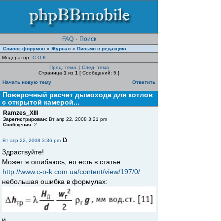
FAQ
·
Поиск
Список форумов
Журнал
Письмо в редакцию
»
»
Модератор:
С.О.К.
Пред. тема
|
След. тема
Страница
1
из
1
[ Сообщений: 5 ]
Начать новую тему
Ответить
Поверочный расчет дымохода для котлов
с открытой камерой...
Ramzes_XIII
Зарегистрирован:
Вт апр 22, 2008 3:21 pm
Сообщения:
2
Вт апр 22, 2008 3:36 pm
Здраствуйте!
Может я ошибаюсь, но есть в статье
http://www.c-o-k.com.ua/content/view/197/0/
небольшая ошибка в формулах:
и