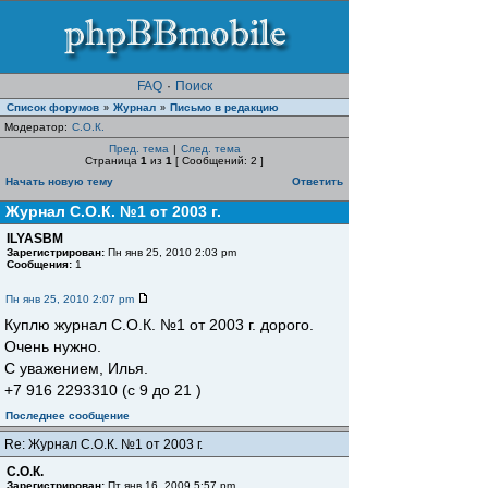
FAQ
·
Поиск
Список форумов
Журнал
Письмо в редакцию
»
»
Модератор:
С.О.К.
Пред. тема
|
След. тема
Страница
1
из
1
[ Сообщений: 2 ]
Начать новую тему
Ответить
Журнал С.О.К. №1 от 2003 г.
ILYASBM
Зарегистрирован:
Пн янв 25, 2010 2:03 pm
Сообщения:
1
Пн янв 25, 2010 2:07 pm
Куплю журнал С.О.К. №1 от 2003 г. дорого.
Очень нужно.
С уважением, Илья.
+7 916 2293310 (с 9 до 21 )
Последнее сообщение
Re: Журнал С.О.К. №1 от 2003 г.
С.О.К.
Зарегистрирован:
Пт янв 16, 2009 5:57 pm