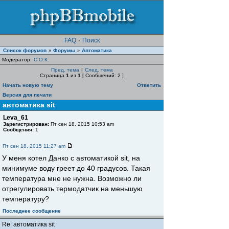
FAQ
·
Поиск
Список форумов
Форумы
Автоматика
»
»
Модератор:
С.О.К.
Пред. тема
|
След. тема
Страница
1
из
1
[ Сообщений: 2 ]
Начать новую тему
Ответить
Версия для печати
автоматика sit
Leva_61
Зарегистрирован:
Пт сен 18, 2015 10:53 am
Сообщения:
1
Пт сен 18, 2015 11:27 am
У меня котел Данко с автоматикой sit, на
минимуме воду греет до 40 градусов. Такая
температура мне не нужна. Возможно ли
отрегулировать термодатчик на меньшую
температуру?
Последнее сообщение
Re: автоматика sit