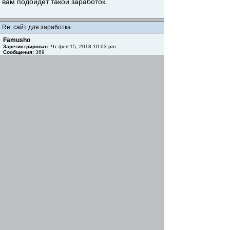
вам подойдет такой заработок.
Re: сайт для заработка
Famusho
Зарегистрирован:
Чт фев 15, 2018 10:03 pm
Сообщения:
369
Вс сен 07, 2025 2:43 pm
Підібрати красиву нічну сорочку або халат
великого розміру дуже легко -
https://www.04141.com.ua/list/525209
Вернуться к началу
Начать новую тему
Ответить
Страница
1
из
1
[ Сообщений: 4 ]
Пред. тема
|
След. тема
Сейчас этот форум просматривают: нет зарегистрированных
пользователей и гости: 1
Список форумов
Форумы
Автоматика
»
»
Найти
Перейти
Your Site Mobile