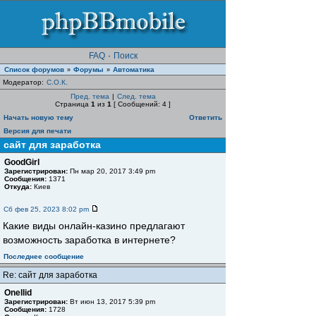
FAQ
·
Поиск
Список форумов
Форумы
Автоматика
»
»
Модератор:
С.О.К.
Пред. тема
|
След. тема
Страница
1
из
1
[ Сообщений: 4 ]
Начать новую тему
Ответить
Версия для печати
сайт для заработка
GoodGirl
Зарегистрирован:
Пн мар 20, 2017 3:49 pm
Сообщения:
1371
Откуда:
Киев
Сб фев 25, 2023 8:02 pm
Какие виды онлайн-казино предлагают
возможность заработка в интернете?
Последнее сообщение
Re: сайт для заработка
Onellid
Зарегистрирован:
Вт июн 13, 2017 5:39 pm
Сообщения:
1728