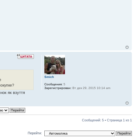
Smich
е
Сообщения:
5
покупке?
Зарегистрирован:
Вт дек 29, 2015 10:14 am
нок як взуття
Сообщений: 5 • Страница
1
из
1
Перейти: