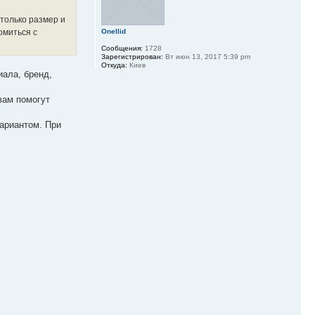
 только размер и
омиться с
Onellid
Сообщения:
1728
Зарегистрирован:
Вт июн 13, 2017 5:39 pm
Откуда:
Киев
иала, бренд,
вам помогут
вариантом. При