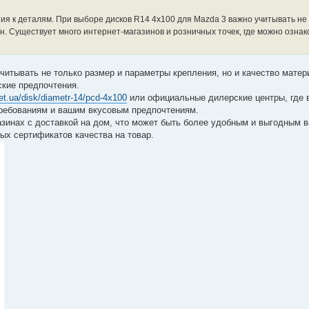
ия к деталям. При выборе дисков R14 4x100 для Mazda 3 важно учитывать не
н. Существует много интернет-магазинов и розничных точек, где можно ознак
итывать не только размер и параметры крепления, но и качество матер
ские предпочтения.
net.ua/disk/diametr-14/pcd-4x100
или официальные дилерские центры, где 
требованиям и вашим вкусовым предпочтениям.
азинах с доставкой на дом, что может быть более удобным и выгодным 
ых сертификатов качества на товар.