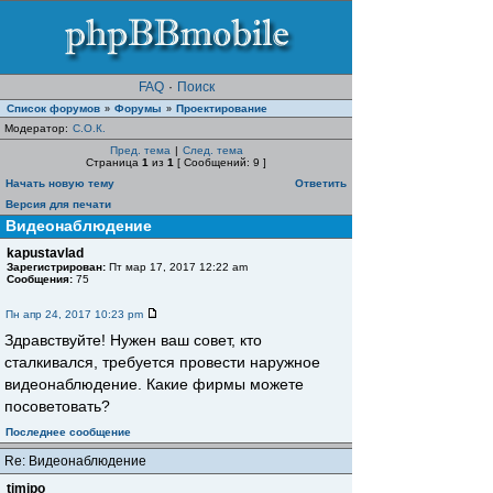
FAQ
·
Поиск
Список форумов
Форумы
Проектирование
»
»
Модератор:
С.О.К.
Пред. тема
|
След. тема
Страница
1
из
1
[ Сообщений: 9 ]
Начать новую тему
Ответить
Версия для печати
Видеонаблюдение
kapustavlad
Зарегистрирован:
Пт мар 17, 2017 12:22 am
Сообщения:
75
Пн апр 24, 2017 10:23 pm
Здравствуйте! Нужен ваш совет, кто
сталкивался, требуется провести наружное
видеонаблюдение. Какие фирмы можете
посоветовать?
Последнее сообщение
Re: Видеонаблюдение
timipo