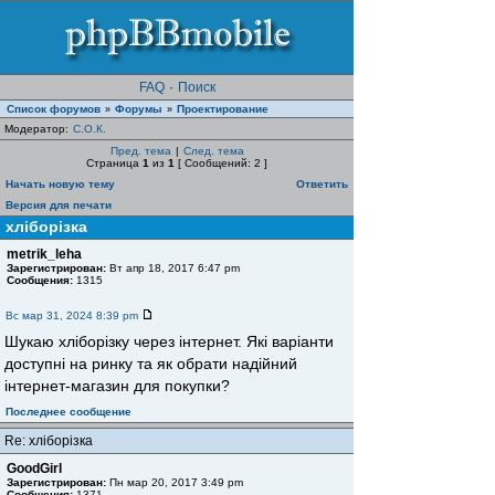
FAQ
·
Поиск
Список форумов
Форумы
Проектирование
»
»
Модератор:
С.О.К.
Пред. тема
|
След. тема
Страница
1
из
1
[ Сообщений: 2 ]
Начать новую тему
Ответить
Версия для печати
хліборізка
metrik_leha
Зарегистрирован:
Вт апр 18, 2017 6:47 pm
Сообщения:
1315
Вс мар 31, 2024 8:39 pm
Шукаю хліборізку через інтернет. Які варіанти
доступні на ринку та як обрати надійний
інтернет-магазин для покупки?
Последнее сообщение
Re: хліборізка
GoodGirl
Зарегистрирован:
Пн мар 20, 2017 3:49 pm
Сообщения:
1371