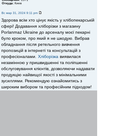
Откуда:
Киев
Вс мар 31, 2024 9:11 pm
Здорова всім хто цінує якість у хлібопекарській
сфері! Додавання хліборізки з магазину
Porlanmaz Ukraine до арсеналу моєї пекарні
було кроком, про який я не шкодую. Вибрав
обладнання після ретельного вивчення
пропозицій в інтернеті та консультацій з
професіоналами.
Хліборізка
виявилася
незамінною у пришвидшенні та поліпшенні
обслуговування клієнтів, дозволяючи надавати
продукцію найвищої якості з мінімальними
зусиллями. Рекомендую ознайомитись з
широким вибором та професійним підходом!
Вернуться к началу
Начать новую тему
Ответить
Страница
1
из
1
[ Сообщений: 2 ]
Пред. тема
|
След. тема
Сейчас этот форум просматривают: нет зарегистрированных
пользователей и гости: 1
Список форумов
Форумы
Проектирование
»
»