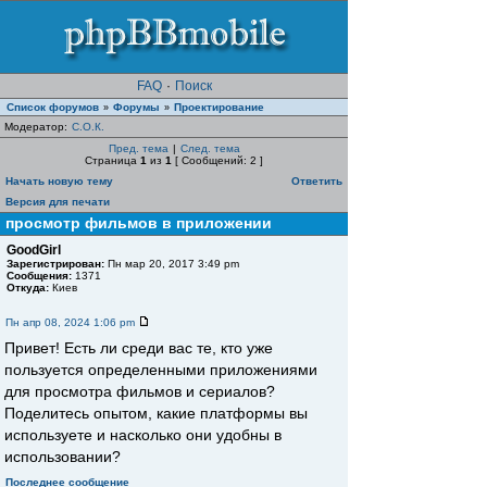
FAQ
·
Поиск
Список форумов
Форумы
Проектирование
»
»
Модератор:
С.О.К.
Пред. тема
|
След. тема
Страница
1
из
1
[ Сообщений: 2 ]
Начать новую тему
Ответить
Версия для печати
просмотр фильмов в приложении
GoodGirl
Зарегистрирован:
Пн мар 20, 2017 3:49 pm
Сообщения:
1371
Откуда:
Киев
Пн апр 08, 2024 1:06 pm
Привет! Есть ли среди вас те, кто уже
пользуется определенными приложениями
для просмотра фильмов и сериалов?
Поделитесь опытом, какие платформы вы
используете и насколько они удобны в
использовании?
Последнее сообщение