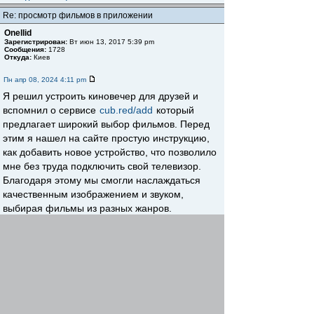
Re: просмотр фильмов в приложении
Onellid
Зарегистрирован:
Вт июн 13, 2017 5:39 pm
Сообщения:
1728
Откуда:
Киев
Пн апр 08, 2024 4:11 pm
Я решил устроить киновечер для друзей и
вспомнил о сервисе
cub.red/add
который
предлагает широкий выбор фильмов. Перед
этим я нашел на сайте простую инструкцию,
как добавить новое устройство, что позволило
мне без труда подключить свой телевизор.
Благодаря этому мы смогли наслаждаться
качественным изображением и звуком,
выбирая фильмы из разных жанров.
Вернуться к началу
Начать новую тему
Ответить
Страница
1
из
1
[ Сообщений: 2 ]
Пред. тема
|
След. тема
Сейчас этот форум просматривают: нет зарегистрированных
пользователей и гости: 1
Список форумов
Форумы
Проектирование
»
»