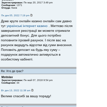
Зарегистрирован:
Пн мар 20, 2017 3:49 pm
Сообщения:
1371
Откуда:
Киев
Пн дек 05, 2022 7:19 pm
Дуже круте онлайн казино онлайн сам давно
тут
українські інтернет казино
. Миттєво після
завершення реєстрації ви можете отримати
депозитний бонус. Для цього потрібно
поповнити ігровий рахунок. І після вас на
рахунок видадуть відсотки від суми внесення.
Поповніть депозит на будь-яку суму –
подарунок автоматично активується в
особистому кабінеті.
Re: Хто де грає?
Mstislav
Зарегистрирован:
Пн май 07, 2018 9:54 pm
Сообщения:
34
Вт дек 13, 2022 11:38 am
Велике спасибі за вашу пораду!