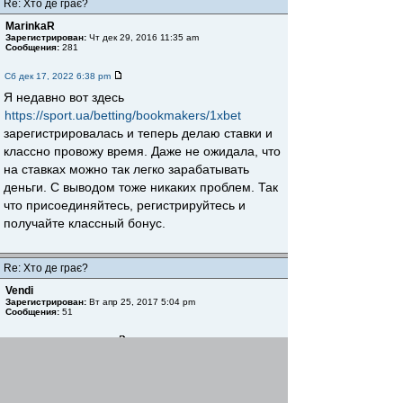
Re: Хто де грає?
MarinkaR
Зарегистрирован:
Чт дек 29, 2016 11:35 am
Сообщения:
281
Сб дек 17, 2022 6:38 pm
Я недавно вот здесь
https://sport.ua/betting/bookmakers/1xbet
зарегистрировалась и теперь делаю ставки и
классно провожу время. Даже не ожидала, что
на ставках можно так легко зарабатывать
деньги. С выводом тоже никаких проблем. Так
что присоединяйтесь, регистрируйтесь и
получайте классный бонус.
Re: Хто де грає?
Vendi
Зарегистрирован:
Вт апр 25, 2017 5:04 pm
Сообщения:
51
Ср дек 21, 2022 11:37 pm
В Париматч классная бонусная программа,
регулярно есть бонусы и акции и еще можно
при регистрации воспользоваться