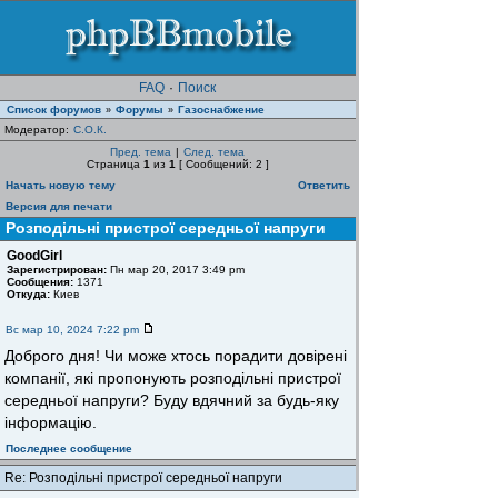
FAQ
·
Поиск
Список форумов
Форумы
Газоснабжение
»
»
Модератор:
С.О.К.
Пред. тема
|
След. тема
Страница
1
из
1
[ Сообщений: 2 ]
Начать новую тему
Ответить
Версия для печати
Розподільні пристрої середньої напруги
GoodGirl
Зарегистрирован:
Пн мар 20, 2017 3:49 pm
Сообщения:
1371
Откуда:
Киев
Вс мар 10, 2024 7:22 pm
Доброго дня! Чи може хтось порадити довірені
компанії, які пропонують розподільні пристрої
середньої напруги? Буду вдячний за будь-яку
інформацію.
Последнее сообщение
Re: Розподільні пристрої середньої напруги