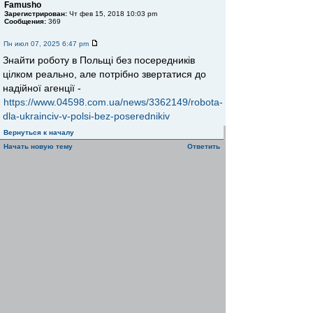
Famusho
Зарегистрирован:
Чт фев 15, 2018 10:03 pm
Сообщения:
369
Пн июл 07, 2025 6:47 pm
Знайти роботу в Польщі без посередників
цілком реально, але потрібно звертатися до
надійної агенції -
https://www.04598.com.ua/news/3362149/robota-
dla-ukrainciv-v-polsi-bez-poserednikiv
Вернуться к началу
Начать новую тему
Ответить
Страница
1
из
1
[ Сообщений: 2 ]
Пред. тема
|
След. тема
Сейчас этот форум просматривают: нет зарегистрированных
пользователей и гости: 1
Список форумов
Форумы
Газоснабжение
»
»
Найти
Перейти
Your Site Mobile
phpBB
Powered by
© 2000, 2002, 2005, 2007 phpBB Group
STG
phpBBmobile © 2008