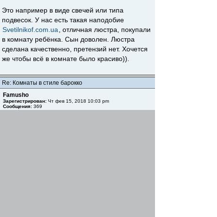
Это например в виде свечей или типа
подвесок. У нас есть такая наподобие
Svetilnikof.com.ua
, отличная люстра, покупали
в комнату ребёнка. Сын доволен. Люстра
сделана качественно, претензий нет. Хочется
же чтобы всё в комнате было красиво)).
Re: Комнаты в стиле барокко
Famusho
Зарегистрирован:
Чт фев 15, 2018 10:03 pm
Сообщения:
369
Вт авг 06, 2024 6:06 pm
Щоб успадкувати майно за кордоном,
необхідна допомога досвідченого адвоката -
https://www.ar25.org/article/spadkuvannya-
mayna-za-kordonom-pravyla-procedury-ta-
porady.html
Вернуться к началу
Начать новую тему
Ответить
Страница
1
из
1
[ Сообщений: 4 ]
Пред. тема
|
След. тема