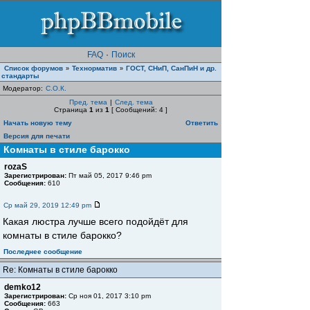
FAQ
·
Поиск
Список форумов
Teхнорматив
ГОСТ, СНиП, СанПиН и др.
»
»
стандарты
Модератор:
С.О.К.
Пред. тема
|
След. тема
Страница
1
из
1
[ Сообщений: 4 ]
Начать новую тему
Ответить
Версия для печати
Комнаты в стиле барокко
rozaS
Зарегистрирован:
Пт май 05, 2017 9:46 pm
Сообщения:
610
Ср май 29, 2019 12:49 pm
Какая люстра лучше всего подойдёт для
комнаты в стиле барокко?
Последнее сообщение
Re: Комнаты в стиле барокко
demko12
Зарегистрирован:
Ср ноя 01, 2017 3:10 pm
Сообщения:
663