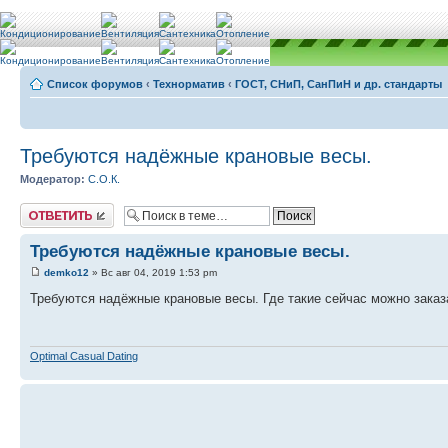
Список форумов
‹
Teхнорматив
‹
ГОСТ, СНиП, СанПиН и др. стандарты
Требуются надёжные крановые весы.
Модератор:
С.О.К.
Ответить
Требуются надёжные крановые весы.
demko12
» Вс авг 04, 2019 1:53 pm
Требуются надёжные крановые весы. Где такие сейчас можно заказ
Optimal Сasual Dating