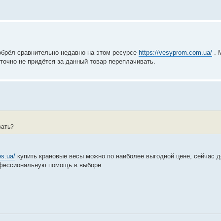
обрёл сравнительно недавно на этом ресурсе
https://vesyprom.com.ua/
. 
 точно не придётся за данный товар переплачивать.
зать?
es.ua/
купить крановые весы можно по наиболее выгодной цене, сейчас 
фессиональную помощь в выборе.