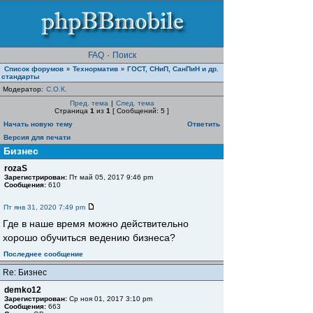
FAQ
·
Поиск
Список форумов
Teхнорматив
ГОСТ, СНиП, СанПиН и др.
»
»
стандарты
Модератор:
С.О.К.
Пред. тема
|
След. тема
Страница
1
из
1
[ Сообщений: 5 ]
Начать новую тему
Ответить
Версия для печати
Бизнес
rozaS
Зарегистрирован:
Пт май 05, 2017 9:46 pm
Сообщения:
610
Пт янв 31, 2020 7:49 pm
Где в наше время можно действительно
хорошо обучиться ведению бизнеса?
Последнее сообщение
Re: Бизнес
demko12
Зарегистрирован:
Ср ноя 01, 2017 3:10 pm
Сообщения:
663