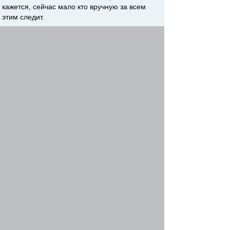
кажется, сейчас мало кто вручную за всем
этим следит.
Re: Бизнес
Famusho
Зарегистрирован:
Чт фев 15, 2018 10:03 pm
Сообщения:
369
Сб июн 15, 2024 10:44 am
Можна відкрити магазин напівфабрикатів, це
зараз популярно. Обладнання ось тут можна
купити -
https://torgoborud.com.ua/ua/for-
grocery-stores
Вернуться к началу
Начать новую тему
Ответить
Страница
1
из
1
[ Сообщений: 5 ]
Пред. тема
|
След. тема
Сейчас этот форум просматривают: нет зарегистрированных
пользователей и гости: 1
Список форумов
Teхнорматив
ГОСТ, СНиП, СанПиН и др.
»
»
стандарты