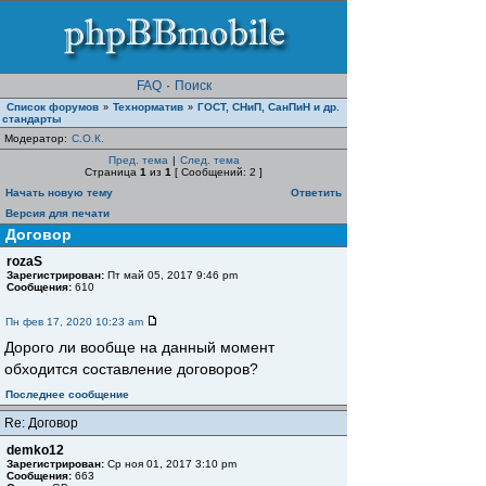
FAQ
·
Поиск
Список форумов
Teхнорматив
ГОСТ, СНиП, СанПиН и др.
»
»
стандарты
Модератор:
С.О.К.
Пред. тема
|
След. тема
Страница
1
из
1
[ Сообщений: 2 ]
Начать новую тему
Ответить
Версия для печати
Договор
rozaS
Зарегистрирован:
Пт май 05, 2017 9:46 pm
Сообщения:
610
Пн фев 17, 2020 10:23 am
Дорого ли вообще на данный момент
обходится составление договоров?
Последнее сообщение
Re: Договор
demko12
Зарегистрирован:
Ср ноя 01, 2017 3:10 pm
Сообщения:
663