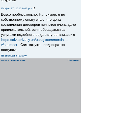
Откуда:
GB
Пн фев 17, 2020 9:07 pm
Вовсе необязательно. Например, я по
собственному опыту знаю, что цена
составления договоров является очень даже
привлекательной, если обращаться за
услугами подобного рода в эту организацию
https://alvaprivacy.ua/uslugi/commercia ...
v/stoimost
. Сам так уже неоднократно
поступал.
Вернуться к началу
Начать новую тему
Ответить
Страница
1
из
1
[ Сообщений: 2 ]
Пред. тема
|
След. тема
Сейчас этот форум просматривают: нет зарегистрированных
пользователей и гости: 1
Список форумов
Teхнорматив
ГОСТ, СНиП, СанПиН и др.
»
»
стандарты
Найти
Перейти