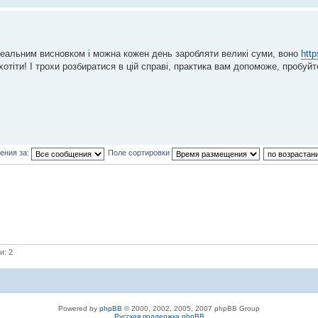
реальним висновком і можна кожен день заробляти великі суми, воно
http
отіти! І трохи розбиратися в цій справі, практика вам допоможе, пробуйте
ения за:
Поле сортировки
и: 2
Powered by
phpBB
© 2000, 2002, 2005, 2007 phpBB Group
Русская поддержка phpBB