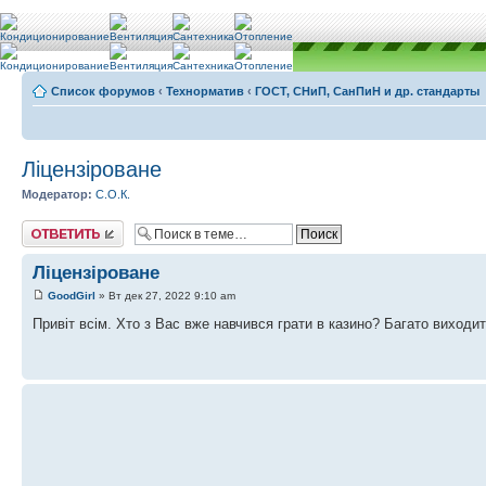
Список форумов
‹
Teхнорматив
‹
ГОСТ, СНиП, СанПиН и др. стандарты
Ліцензіроване
Модератор:
С.О.К.
Ответить
Ліцензіроване
GoodGirl
» Вт дек 27, 2022 9:10 am
Привіт всім. Хто з Вас вже навчився грати в казино? Багато виходи