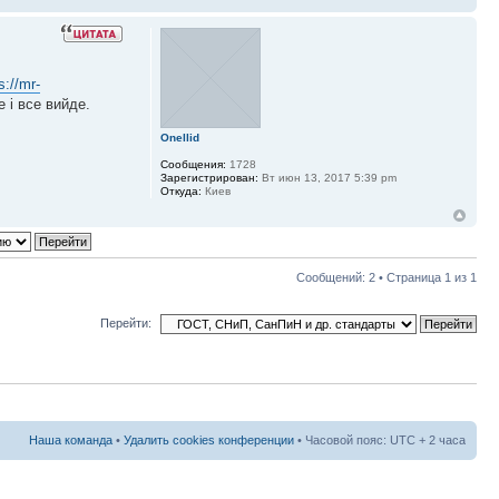
s://mr-
 і все вийде.
Onellid
Сообщения:
1728
Зарегистрирован:
Вт июн 13, 2017 5:39 pm
Откуда:
Киев
Сообщений: 2 • Страница
1
из
1
Перейти:
Наша команда
•
Удалить cookies конференции
• Часовой пояс: UTC + 2 часа