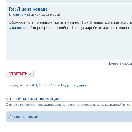
Re: Ліцензіроване
Onellid
» Вт дек 27, 2022 9:50 am
Обожнюємо з чоловіком грати в казино. Тим більше, що є казино з 
casinos.com/
перевірене і надійне. Так що заробити можна, головне х
Показать сообщ
Ответить
Вернуться в ГОСТ, СНиП, СанПиН и др. стандарты
КТО СЕЙЧАС НА КОНФЕРЕНЦИИ
Сейчас этот форум просматривают: нет зарегистрированных пользователей и гост
Список форумов