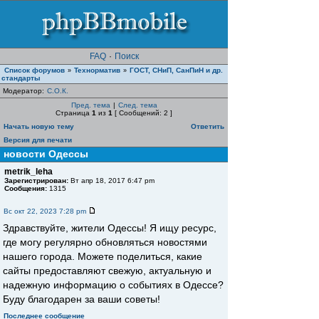
FAQ
·
Поиск
Список форумов
Teхнорматив
ГОСТ, СНиП, СанПиН и др.
»
»
стандарты
Модератор:
С.О.К.
Пред. тема
|
След. тема
Страница
1
из
1
[ Сообщений: 2 ]
Начать новую тему
Ответить
Версия для печати
новости Одессы
metrik_leha
Зарегистрирован:
Вт апр 18, 2017 6:47 pm
Сообщения:
1315
Вс окт 22, 2023 7:28 pm
Здравствуйте, жители Одессы! Я ищу ресурс,
где могу регулярно обновляться новостями
нашего города. Можете поделиться, какие
сайты предоставляют свежую, актуальную и
надежную информацию о событиях в Одессе?
Буду благодарен за ваши советы!
Последнее сообщение