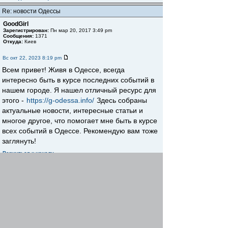
Re: новости Одессы
GoodGirl
Зарегистрирован:
Пн мар 20, 2017 3:49 pm
Сообщения:
1371
Откуда:
Киев
Вс окт 22, 2023 8:19 pm
Всем привет! Живя в Одессе, всегда
интересно быть в курсе последних событий в
нашем городе. Я нашел отличный ресурс для
этого -
https://g-odessa.info/
Здесь собраны
актуальные новости, интересные статьи и
многое другое, что помогает мне быть в курсе
всех событий в Одессе. Рекомендую вам тоже
заглянуть!
Вернуться к началу
Начать новую тему
Ответить
Страница
1
из
1
[ Сообщений: 2 ]
Пред. тема
|
След. тема
Сейчас этот форум просматривают: нет зарегистрированных
пользователей и гости: 1
Список форумов
Teхнорматив
ГОСТ, СНиП, СанПиН и др.
»
»
стандарты