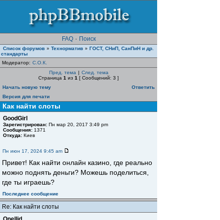
FAQ
·
Поиск
Список форумов
Teхнорматив
ГОСТ, СНиП, СанПиН и др.
»
»
стандарты
Модератор:
С.О.К.
Пред. тема
|
След. тема
Страница
1
из
1
[ Сообщений: 3 ]
Начать новую тему
Ответить
Версия для печати
Как найти слоты
GoodGirl
Зарегистрирован:
Пн мар 20, 2017 3:49 pm
Сообщения:
1371
Откуда:
Киев
Пн июн 17, 2024 9:45 am
Привет! Как найти онлайн казино, где реально
можно поднять деньги? Можешь поделиться,
где ты играешь?
Последнее сообщение
Re: Как найти слоты
Onellid