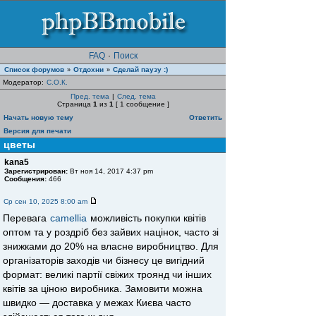
FAQ
·
Поиск
Список форумов
Отдохни
Сделай паузу :)
»
»
Модератор:
С.О.К.
Пред. тема
|
След. тема
Страница
1
из
1
[ 1 сообщение ]
Начать новую тему
Ответить
Версия для печати
цветы
kana5
Зарегистрирован:
Вт ноя 14, 2017 4:37 pm
Сообщения:
466
Ср сен 10, 2025 8:00 am
Перевага
camellia
можливість покупки квітів
оптом та у роздріб без зайвих націнок, часто зі
знижками до 20% на власне виробництво. Для
організаторів заходів чи бізнесу це вигідний
формат: великі партії свіжих троянд чи інших
квітів за ціною виробника. Замовити можна
швидко — доставка у межах Києва часто