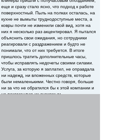
клинеры пришли с получасовым опозданием,
еще и сразу стало ясно, что подход к работе
поверхностный. Пыль на полках осталась, на
кухне не вымыты труднодоступные места, а
ковры почти не изменили свой вид, хотя на
них я несколько раз акцентировал. Я пытался
объяснить свои ожидания, но сотрудники
реагировали с раздражением и будто не
понимали, что от них требуется. В итоге
пришлось тратить дополнительные часы,
чтобы исправлять недочеты своими силами.
Услуга, за которую я заплатил, не оправдала
ни надежд, ни вложенных средств, которые
были немаленькими. Честно говоря, больше
ни за что не обратился бы к этой компании и
не рекомендую их знакомым.
Начать новую тему
Ответить
Страница
1
из
1
[ 1 сообщение ]
Пред. тема
|
След. тема
Сейчас этот форум просматривают:
Google [Bot]
и гости: 2
Список форумов
Отдохни
Сделай паузу :)
»
»