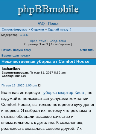
FAQ
·
Поиск
Список форумов
Отдохни
Сделай паузу :)
»
»
Модератор:
С.О.К.
Пред. тема
|
След. тема
Страница
1
из
1
[ 1 сообщение ]
Начать новую тему
Ответить
Версия для печати
Некачественная уборка от Comfort House
luchanikov
Зарегистрирован:
Пт мар 31, 2017 8:35 am
Сообщения:
145
Пт сен 19, 2025 1:00 pm
Если вас интересует
уборка квартир Киев
, не
вздумайте пользоваться услугами компании
Comfort House, вы только потеряете кучу денег
и нервов. Я выбрал их, потому что реклама и
отзывы обещали высокое качество и
внимательность к деталям. К сожалению,
реальность оказалась совсем другой. Их