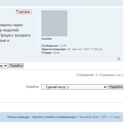
рианты через
ор моделей,
 Процесс возврата
Onellid
вые и
Сообщения:
1728
Зарегистрирован:
Вт июн 13, 2017 5:39 pm
Откуда:
Киев
Сообщений: 2 • Страница
1
из
1
Перейти:
Наша команда
•
Удалить cookies конференции
• Часовой пояс: UTC + 2 часа