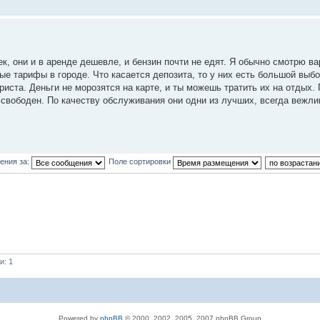
, они и в аренде дешевле, и бензин почти не едят. Я обычно смотрю ва
ые тарифы в городе. Что касается депозита, то у них есть большой выб
иста. Деньги не морозятся на карте, и ты можешь тратить их на отдых.
 свободен. По качеству обслуживания они одни из лучших, всегда вежли
ения за:
Поле сортировки
и: 1
Powered by
phpBB
© 2000, 2002, 2005, 2007 phpBB Group